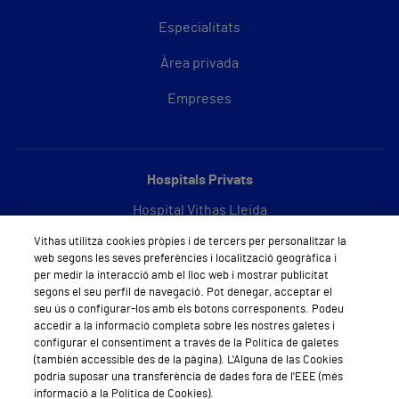
Especialitats
Àrea privada
Empreses
Hospitals Privats
Hospital Vithas Lleida
Vithas utilitza cookies pròpies i de tercers per personalitzar la
Hospital Vithas Barcelona
web segons les seves preferències i localització geogràfica i
per medir la interacció amb el lloc web i mostrar publicitat
segons el seu perfil de navegació. Pot denegar, acceptar el
seu ús o configurar-los amb els botons corresponents. Podeu
Sobre Vithas
accedir a la informació completa sobre les nostres galetes i
configurar el consentiment a través de la Política de galetes
Qui som
(también accessible des de la pàgina). L'Alguna de las Cookies
podria suposar una transferència de dades fora de l'EEE (més
Treballar a Vithas
informació a la Política de Cookies).