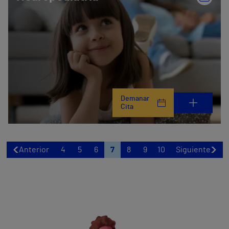
Demanar
Cita
Anterior
4
5
6
7
8
9
10
Siguiente