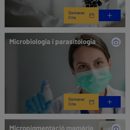
Demanar
Cita
Microbiologia i parasitologia
Demanar
Cita
Micropigmentació mamària