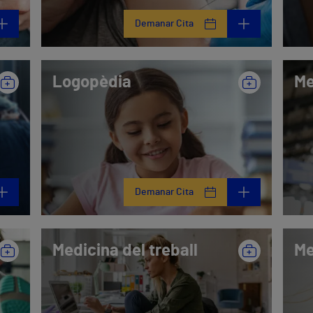
Demanar Cita
Logopèdia
Me
Demanar Cita
Medicina del treball
Me