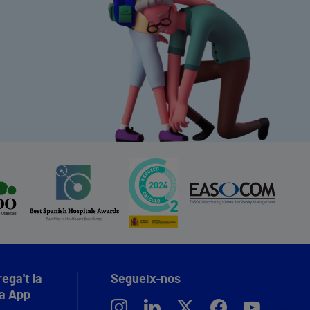
ega't la
Segueix-nos
a App