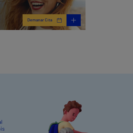
Demanar Cita
l
is