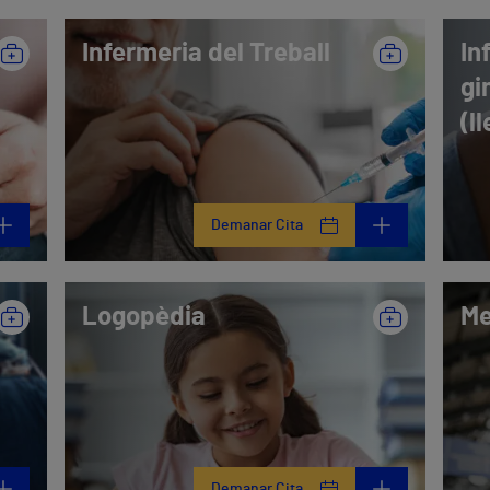
Infermeria del Treball
In
gi
(l
Demanar Cita
Logopèdia
Me
Demanar Cita