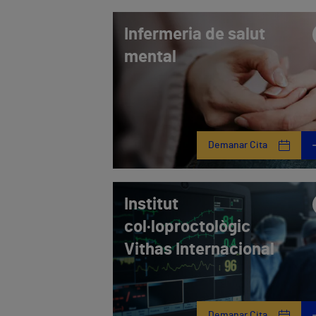
Infermeria de salut
mental
Demanar Cita
Institut
col·loproctològic
Vithas Internacional
Demanar Cita