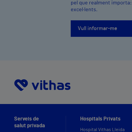
pel que realment importa
excel·lents.
Vull informar-me
Serveis de
Hospitals Privats
salut privada
Hospital Vithas Lleida