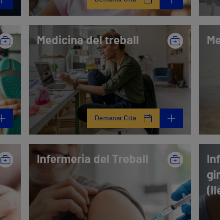
Medicina del treball
Me
Demanar Cita
Infermeria del Treball
In
gi
(l