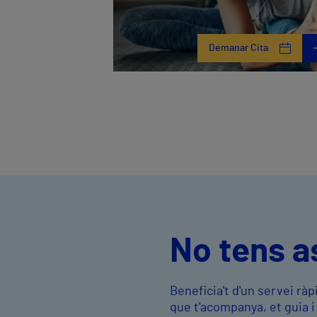
Demanar Cita
No tens a
Beneficia't d'un servei r
que t'acompanya, et guia 