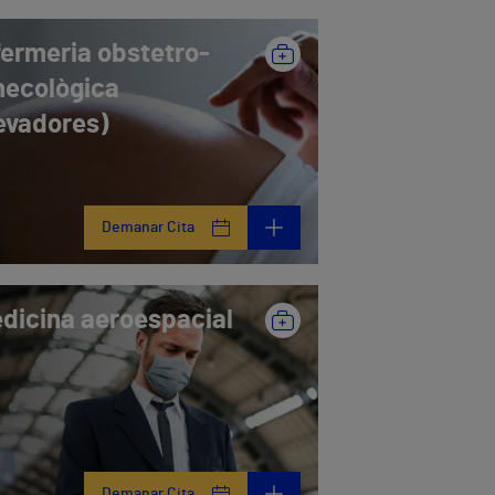
fermeria obstetro-
necològica
levadores)
Demanar Cita
dicina aeroespacial
Demanar Cita