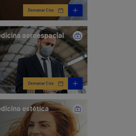
Demanar Cita
dicina aeroespacial
Demanar Cita
dicina estètica