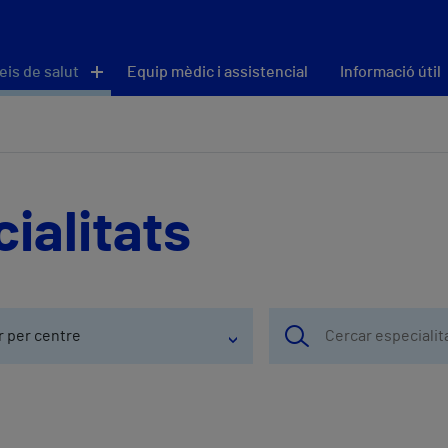
eis de salut
Equip mèdic i assistencial
Informació útil
ialitats
r per centre