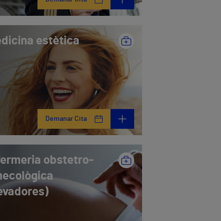
dicina estètica
Demanar Cita
fermeria obstetro-
necològica
levadores)