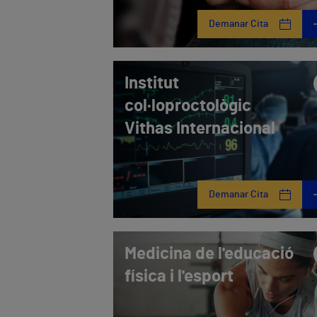
Demanar Cita
Institut
col·loproctològic
Vithas Internacional
Demanar Cita
Medicina de l'educació
física i l'esport