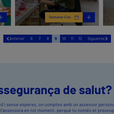
Demanar Cita
Anterior
6
7
8
9
10
11
12
Siguiente
ssegurança de salut?
àpid i sense esperes, on comptes amb un assessor persona
i t'assessora en tot moment, perquè tu només et preocup