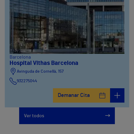
Barcelona
Hospital Vithas Barcelona
Avinguda de Cornellà, 157
932275044
Demanar Cita
Ver todos