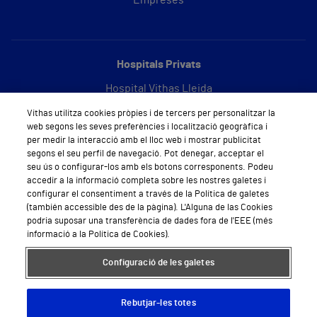
Empreses
Hospitals Privats
Hospital Vithas Lleida
Vithas utilitza cookies pròpies i de tercers per personalitzar la
Hospital Vithas Barcelona
web segons les seves preferències i localització geogràfica i
per medir la interacció amb el lloc web i mostrar publicitat
segons el seu perfil de navegació. Pot denegar, acceptar el
seu ús o configurar-los amb els botons corresponents. Podeu
Sobre Vithas
accedir a la informació completa sobre les nostres galetes i
configurar el consentiment a través de la Política de galetes
Qui som
(también accessible des de la pàgina). L'Alguna de las Cookies
podria suposar una transferència de dades fora de l'EEE (més
Treballar a Vithas
informació a la Política de Cookies).
Sala de premsa
Configuració de les galetes
Rebutjar-les totes