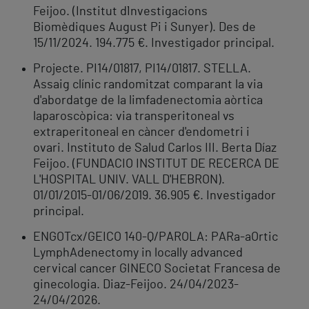
Feijoo. (Institut d`Investigacions
Biomèdiques August Pi i Sunyer). Des de
15/11/2024. 194.775 €. Investigador principal.
Projecte. PI14/01817, PI14/01817. STELLA.
Assaig clínic randomitzat comparant la via
d'abordatge de la limfadenectomia aòrtica
laparoscòpica: via transperitoneal vs
extraperitoneal en càncer d'endometri i
ovari. Instituto de Salud Carlos III. Berta Díaz
Feijoo. (FUNDACIO INSTITUT DE RECERCA DE
L'HOSPITAL UNIV. VALL D'HEBRON).
01/01/2015-01/06/2019. 36.905 €. Investigador
principal.
ENGOTcx/GEICO 140-Q/PAROLA: PARa-aOrtic
LymphAdenectomy in locally advanced
cervical cancer GINECO Societat Francesa de
ginecologia. Diaz-Feijoo. 24/04/2023-
24/04/2026.