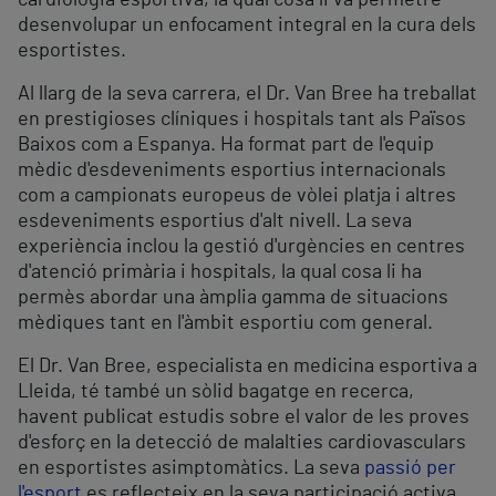
cardiologia esportiva, la qual cosa li va permetre
desenvolupar un enfocament integral en la cura dels
esportistes.
Al llarg de la seva carrera, el Dr. Van Bree ha treballat
en prestigioses clíniques i hospitals tant als Països
Baixos com a Espanya. Ha format part de l'equip
mèdic d'esdeveniments esportius internacionals
com a campionats europeus de vòlei platja i altres
esdeveniments esportius d'alt nivell. La seva
experiència inclou la gestió d'urgències en centres
d'atenció primària i hospitals, la qual cosa li ha
permès abordar una àmplia gamma de situacions
mèdiques tant en l'àmbit esportiu com general.
El Dr. Van Bree, especialista en medicina esportiva a
Lleida, té també un sòlid bagatge en recerca,
havent publicat estudis sobre el valor de les proves
d'esforç en la detecció de malalties cardiovasculars
en esportistes asimptomàtics. La seva
passió per
l'esport
es reflecteix en la seva participació activa