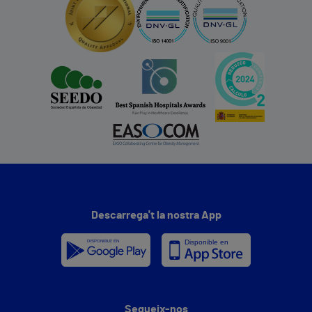
Descarrega't la nostra App
Segueix-nos