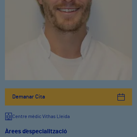
Demanar Cita
Centre mèdic Vithas Lleida
Àrees d´especialització