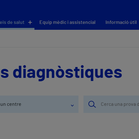
eis de salut
Equip mèdic i assistencial
Informació útil
es diagnòstiques
 un centre