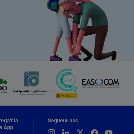
ega't la
Segueix-nos
a App