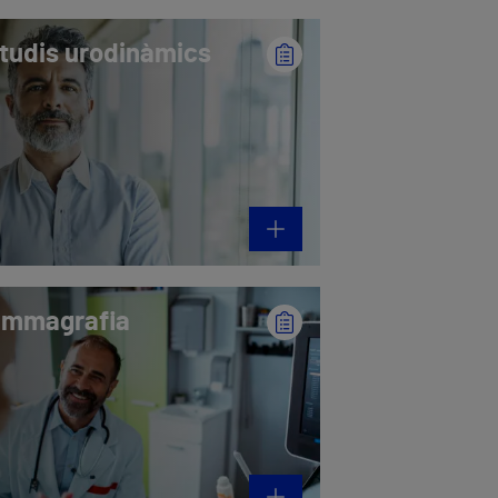
tudis urodinàmics
mmagrafia