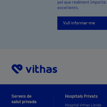
pel que realment importa
excel·lents.
Vull informar-me
Serveis de
Hospitals Privats
salut privada
Hospital Vithas Lleida