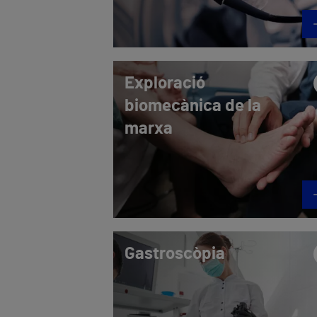
Exploració
biomecànica de la
marxa
Gastroscòpia