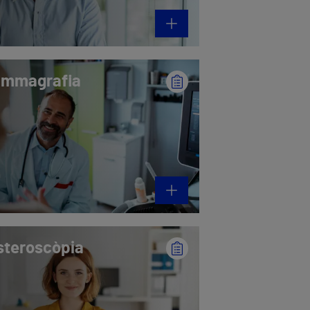
mmagrafia
steroscòpia