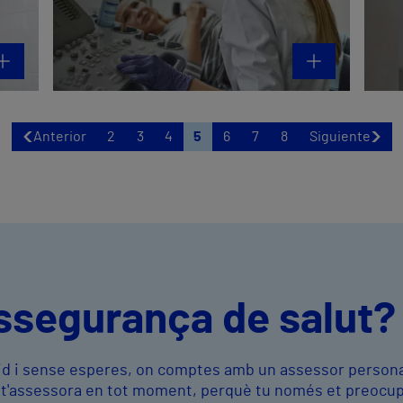
Anterior
2
3
4
5
6
7
8
Siguiente
ssegurança de salut?
àpid i sense esperes, on comptes amb un assessor persona
i t'assessora en tot moment, perquè tu només et preocup