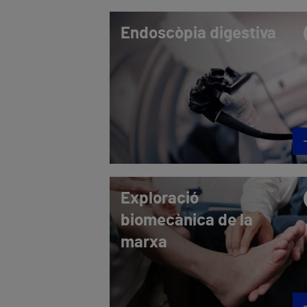
Endoscòpia digestiva
Exploració
biomecànica de la
marxa