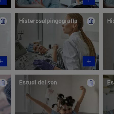
Histerosalpingografia
Hi
Estudi del son
Es