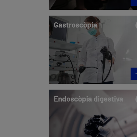
Gastroscòpia
Endoscòpia digestiva