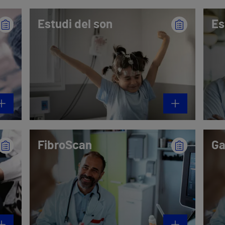
Estudi del son
Es
FibroScan
Ga