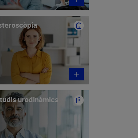
steroscòpia
tudis urodinàmics