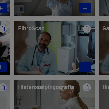
FibroScan
Ga
Histerosalpingografia
Hi