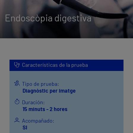
Endoscòpia digestiva
Características de la prueba
Tipo de prueba:
Diagnòstic per imatge
Duración:
15 minuts - 2 hores
Acompañado:
SI