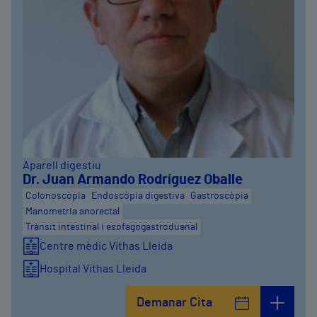
Aparell digestiu
Dr. Juan Armando Rodríguez Oballe
Colonoscòpia
Endoscòpia digestiva
Gastroscòpia
Manometria anorectal
Trànsit intestinal i esofagogastroduenal
Centre mèdic Vithas Lleida
Hospital Vithas Lleida
Demanar Cita