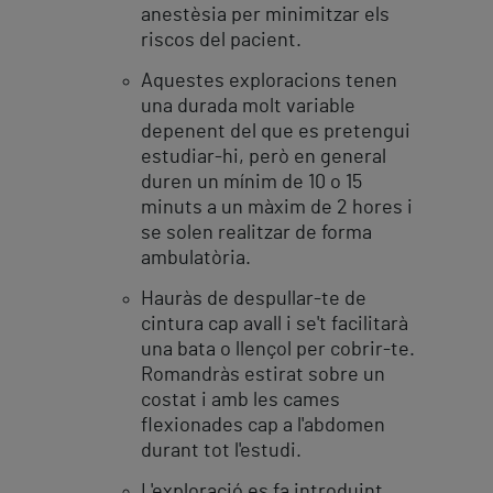
anestèsia per minimitzar els
riscos del pacient.
Aquestes exploracions tenen
una durada molt variable
depenent del que es pretengui
estudiar-hi, però en general
duren un mínim de 10 o 15
minuts a un màxim de 2 hores i
se solen realitzar de forma
ambulatòria.
Hauràs de despullar-te de
cintura cap avall i se't facilitarà
una bata o llençol per cobrir-te.
Romandràs estirat sobre un
costat i amb les cames
flexionades cap a l'abdomen
durant tot l'estudi.
L'exploració es fa introduint