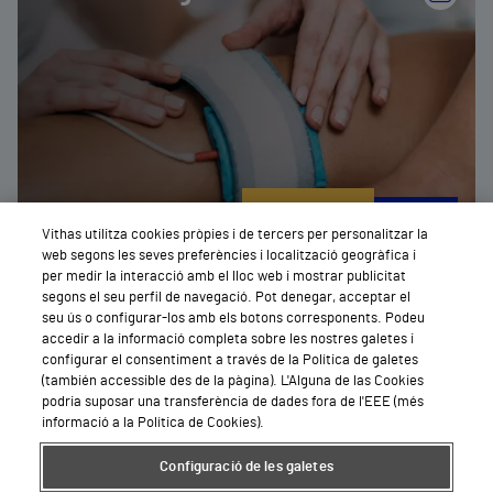
Demanar
Cita
Vithas utilitza cookies pròpies i de tercers per personalitzar la
web segons les seves preferències i localització geogràfica i
per medir la interacció amb el lloc web i mostrar publicitat
Ver todos
segons el seu perfil de navegació. Pot denegar, acceptar el
seu ús o configurar-los amb els botons corresponents. Podeu
accedir a la informació completa sobre les nostres galetes i
configurar el consentiment a través de la Política de galetes
(también accessible des de la pàgina). L'Alguna de las Cookies
podria suposar una transferència de dades fora de l'EEE (més
informació a la Política de Cookies).
Configuració de les galetes