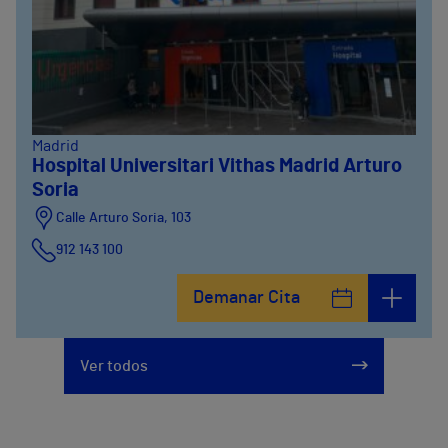
Madrid
Hospital Universitari Vithas Madrid Arturo
Soria
Calle Arturo Soria, 103
912 143 100
Calle Arturo Soria, 105
Demanar Cita
912 143 100
Calle Arturo Soria, 107
Ver todos
912 143 100