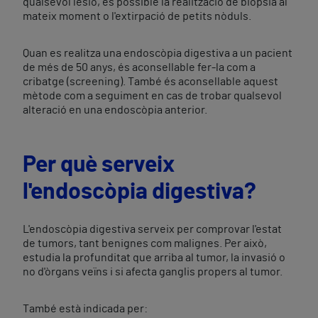
qualsevol lesió, és possible la realització de biòpsia al
mateix moment o l'extirpació de petits nòduls.
​Quan es realitza una endoscòpia digestiva a un pacient
de més de 50 anys, és aconsellable fer-la com a
cribatge (screening). També és aconsellable aquest
mètode com a seguiment en cas de trobar qualsevol
alteració en una endoscòpia anterior.
Per què serveix
l'endoscòpia digestiva?
L'endoscòpia digestiva serveix per comprovar l'estat
de tumors, tant benignes com malignes. Per això,
estudia la profunditat que arriba al tumor, la invasió o
no d'òrgans veïns i si afecta ganglis propers al tumor.
També està indicada per: