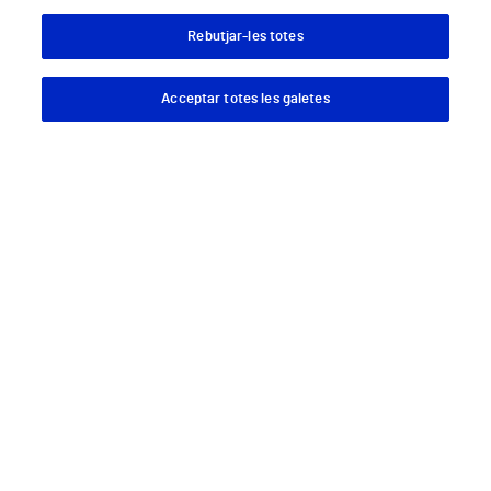
Rebutjar-les totes
Acceptar totes les galetes
Descargar App
Pedir cita
Descarrega't la nostra App