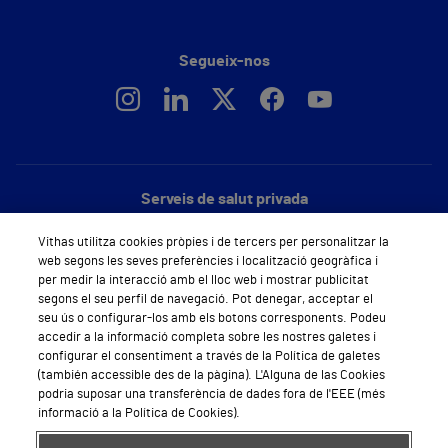
Segueix-nos
Serveis de salut privada
Demana cita mèdica
Vithas utilitza cookies pròpies i de tercers per personalitzar la
web segons les seves preferències i localització geogràfica i
Especialitats
per medir la interacció amb el lloc web i mostrar publicitat
segons el seu perfil de navegació. Pot denegar, acceptar el
Àrea privada
seu ús o configurar-los amb els botons corresponents. Podeu
accedir a la informació completa sobre les nostres galetes i
Empreses
configurar el consentiment a través de la Política de galetes
(también accessible des de la pàgina). L'Alguna de las Cookies
podria suposar una transferència de dades fora de l'EEE (més
informació a la Política de Cookies).
Hospitals Privats