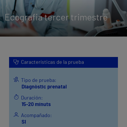
Ecografia tercer trimestre
Características de la prueba
Tipo de prueba:
Diagnòstic prenatal
Duración:
15-20 minuts
Acompañado:
SI