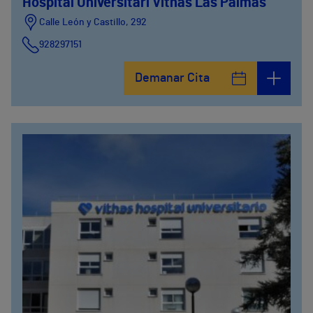
Hospital Universitari Vithas Las Palmas
Calle León y Castillo, 292
928297151
Calle León y Castillo, 294
Demanar Cita
928297151