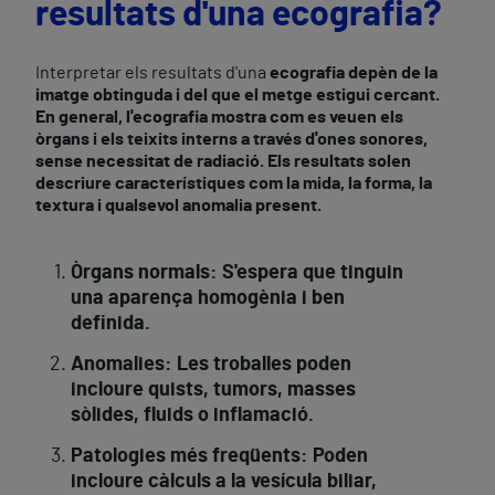
resultats d'una ecografia?
Interpretar els resultats d'una
ecografia
depèn de la
imatge obtinguda i del que el metge estigui cercant.
En general, l'ecografia mostra com es veuen els
òrgans i els teixits interns a través d'ones sonores,
sense necessitat de radiació. Els resultats solen
descriure característiques com la mida, la forma, la
textura i qualsevol anomalia present.
Òrgans normals: S'espera que tinguin
una aparença homogènia i ben
definida.
Anomalies:
Les troballes poden
incloure quists, tumors, masses
sòlides, fluids o inflamació.
Patologies més freqüents:
Poden
incloure càlculs a la vesícula biliar,