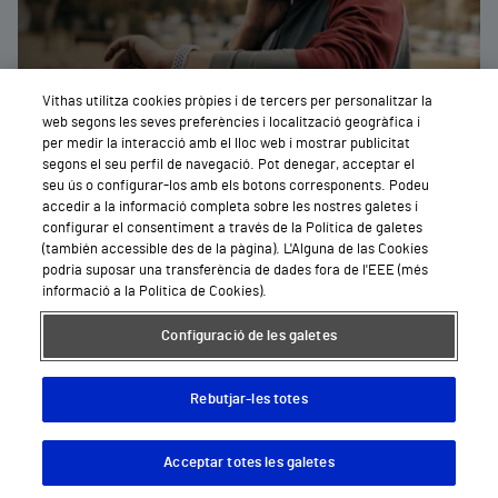
Vithas utilitza cookies pròpies i de tercers per personalitzar la
Demanar
Cita
web segons les seves preferències i localització geogràfica i
per medir la interacció amb el lloc web i mostrar publicitat
segons el seu perfil de navegació. Pot denegar, acceptar el
seu ús o configurar-los amb els botons corresponents. Podeu
accedir a la informació completa sobre les nostres galetes i
Cirurgia general i de l'aparell
configurar el consentiment a través de la Política de galetes
(también accessible des de la pàgina). L'Alguna de las Cookies
digestiu
podria suposar una transferència de dades fora de l'EEE (més
informació a la Política de Cookies).
Configuració de les galetes
Rebutjar-les totes
Demanar
Pedir
Cita
Acceptar totes les galetes
Descargar App
cita