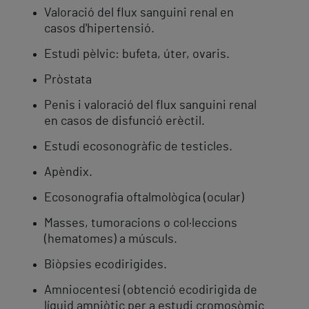
Valoració del flux sanguini renal en
casos d'hipertensió.
Estudi pèlvic: bufeta, úter, ovaris.
Pròstata
Penis i valoració del flux sanguini renal
en casos de disfunció erèctil.
Estudi ecosonogràfic de testicles.
Apèndix.
Ecosonografia oftalmològica (ocular)
Masses, tumoracions o col·leccions
(hematomes) a músculs.
Biòpsies ecodirigides.
Amniocentesi (obtenció ecodirigida de
líquid amniòtic per a estudi cromosòmic