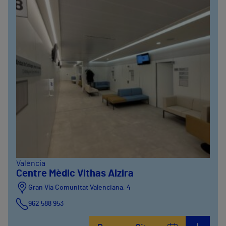
València
Centre Mèdic Vithas Alzira
Gran Vía Comunitat Valenciana, 4
962 588 953