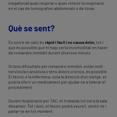
megafonia) quan respirar o quan retenir la respiració
en el cas de tomografies abdominals o de tòrax.
Què se sent?
És score de calci és
ràpid i fàcil i no causa dolor,
tot i
que és possible que hi hagi certa incomoditat en haver
de romandre immòbil durant diversos minuts
Si tens dificultats per romandre immòbil, estàs molt
nerviós/a o ansiós/a o tens dolors crònics, és possible.
El tècnic o la infermera, sota la direcció d'un metge, et
podria oferir un medicament per ajudar-te a tolerar el
procediment
Durant l'exploració per TAC, et trobaràs tot sol a la sala
d'examen. Tot i això, el tècnic podrà veure't, sentir-te i
parlar-te en tot moment.