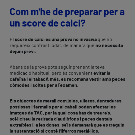
Com m'he de preparar per a
un score de calci?
El
score de calci és una prova no invasiva
que no
requereix contrast iodat, de manera que
no necessita
dejuni previ.
Abans de la prova pots seguir prenent la teva
medicació habitual, però és convenient
evitar la
cafeïna i el tabac
A més, es recomana vestir amb peces
còmodes i soltes per a l'examen.
Els
objectes de metall
com joies, ulleres, dentadures
postisses i fermalls per al cabell poden afectar les
imatges de TAC, per la qual cosa has de treure's.
sol·liciteu la retirada d'audiòfons i peces dentals
extraïbles i, a les dones, se'ls demanarà que es treguin
la sustentació si conté filferros metàl·lics.