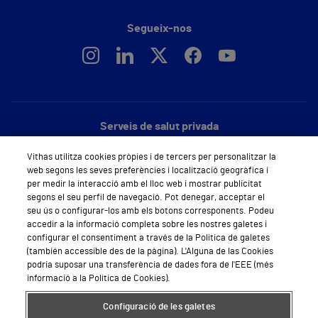
Segueix-nos
Serveis de salut privada
Demana cita mèdica
Vithas utilitza cookies pròpies i de tercers per personalitzar la
web segons les seves preferències i localització geogràfica i
Especialitats
per medir la interacció amb el lloc web i mostrar publicitat
segons el seu perfil de navegació. Pot denegar, acceptar el
Àrea privada
seu ús o configurar-los amb els botons corresponents. Podeu
accedir a la informació completa sobre les nostres galetes i
Empreses
configurar el consentiment a través de la Política de galetes
(también accessible des de la pàgina). L'Alguna de las Cookies
podria suposar una transferència de dades fora de l'EEE (més
informació a la Política de Cookies).
Hospitals Privats
Configuració de les galetes