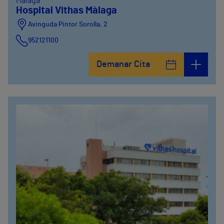
Màlaga
Hospital Vithas Màlaga
Avinguda Pintor Sorolla, 2
952121100
Calle De la Era , 6
Demanar Cita
952121100
Avinguda Pintor Sorolla, 2
635319819