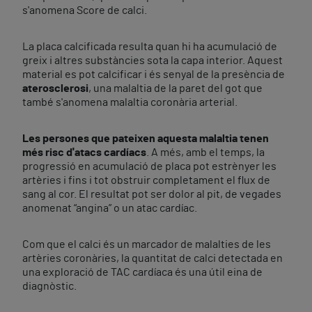
s'anomena Score de calci.
La placa calcificada resulta quan hi ha acumulació de
greix i altres substàncies sota la capa interior. Aquest
material es pot calcificar i és senyal de la presència de
aterosclerosi
, una malaltia de la paret del got que
també s'anomena malaltia coronària arterial.
Les persones que pateixen aquesta malaltia tenen
més risc d'atacs cardíacs
. A més, amb el temps, la
progressió en acumulació de placa pot estrènyer les
artèries i fins i tot obstruir completament el flux de
sang al cor. El resultat pot ser dolor al pit, de vegades
anomenat “angina” o un atac cardíac.
Com que el calci és un marcador de malalties de les
artèries coronàries, la quantitat de calci detectada en
una exploració de TAC cardíaca és una útil eina de
diagnòstic.