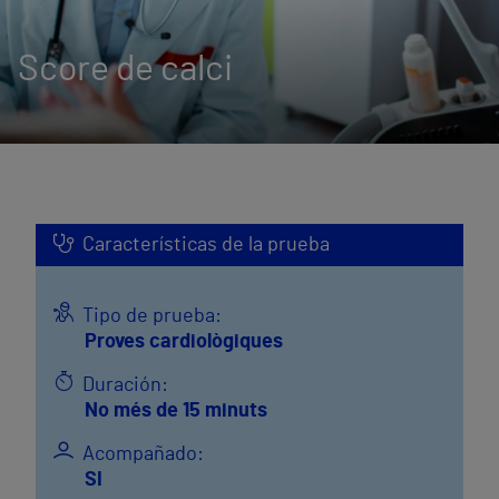
Score de calci
Características de la prueba
Tipo de prueba:
Proves cardiològiques
Duración:
No més de 15 minuts
Acompañado:
SI