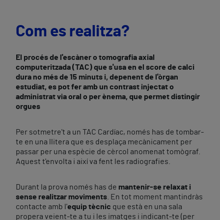
Com es realitza?
El procés de l'escàner o tomografia axial
computeritzada (TAC) que s'usa en el score de calci
dura no més de 15 minuts
i, depenent de l'òrgan
estudiat, es pot fer amb un
contrast injectat o
administrat via oral o per ènema
, que permet distingir
orgues
Per sotmetre't a un TAC Cardíac, només has de tombar-
te en una llitera que es desplaça mecànicament per
passar per una espècie de cèrcol anomenat tomògraf.
Aquest t'envolta i així va fent les radiografies.
Durant la prova només has de
mantenir-se relaxat i
sense realitzar moviments
. En tot moment mantindràs
contacte amb l'
equip tècnic
que està en una sala
propera veient-te a tu i les imatges i indicant-te (per