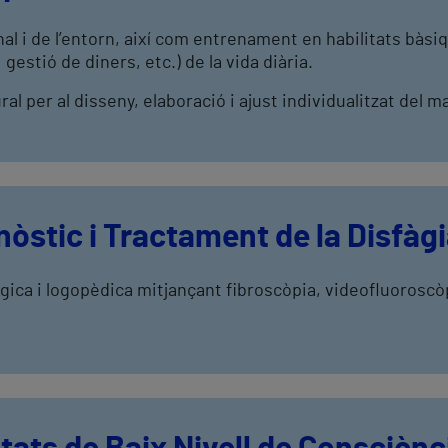
al i de l’entorn, així com entrenament en habilitats bàsiqu
gestió de diners, etc.) de la vida diària.
al per al disseny, elaboració i ajust individualitzat del ma
òstic i Tractament de la Disfàg
ògica i logopèdica mitjançant fibroscòpia, videofluoroscòp