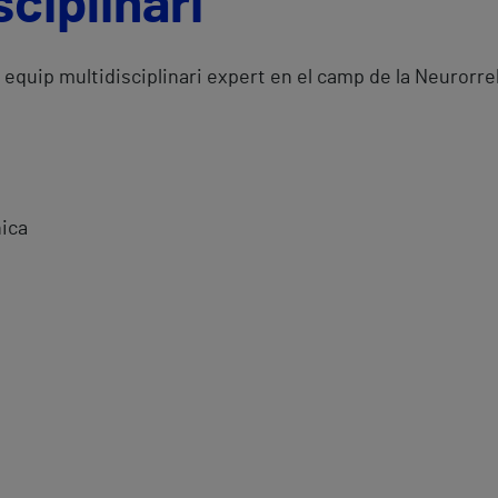
ciplinari
uip multidisciplinari expert en el camp de la Neurorreh
nica