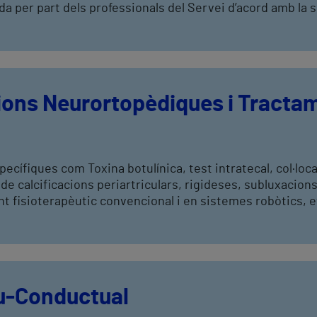
a per part dels professionals del Servei d’acord amb la si
ions Neurortopèdiques i Tracta
pecífiques com Toxina botulínica, test intratecal, col·lo
de calcificacions periartriculars, rigideses, subluxacion
t fisioterapèutic convencional i en sistemes robòtics, e
u-Conductual