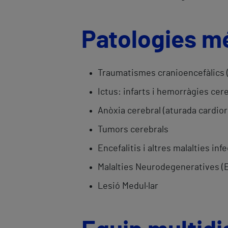
Patologies m
Traumatismes cranioencefàlics (a
Ictus: infarts i hemorràgies cer
Anòxia cerebral (aturada cardior
Tumors cerebrals
Encefalitis i altres malalties in
Malalties Neurodegeneratives (Es
Lesió Medul·lar