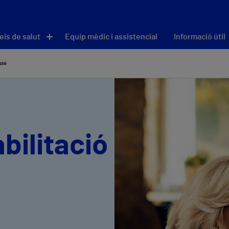
eis de salut
Equip mèdic i assistencial
Informació útil
ció
bilitació