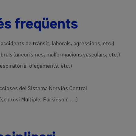
és freqüents
ccidents de trànsit, laborals, agressions, etc.)
ebrals (aneurismes, malformacions vasculars, etc.)
espiratòria, ofegaments, etc.)
feccioses del Sistema Nerviós Central
clerosi Múltiple, Parkinson, ….)