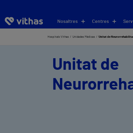
Nosaltres
Centres
Serv
Hospitals Vithas
Unidades Médicas
Unitat de Neurorrehabilita
Unitat de
Neurorreha