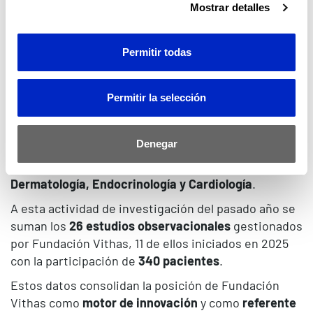
de Unidades Vithas de Ensayos Clínicos (UVEC)
,
Mostrar detalles
cuyo objetivo es ofrecer a los pacientes
tratamientos innovadores con un trato cercano y de
Permitir todas
calidad, apoyar a los equipos médicos en sus
proyectos, facilitar la interlocución con promotores
y garantizar el cumplimiento de protocolos para
Permitir la selección
asegurar la validez de los datos.
Las áreas terapéuticas más relevantes en el área de
Denegar
investigación de esta red son:
Oncología,
Neurociencias, Oftalmología, Neumología,
Dermatología, Endocrinología y Cardiología
.
A esta actividad de investigación del pasado año se
suman los
26
estudios observacionales
gestionados
por Fundación Vithas, 11 de ellos iniciados en 2025
con la participación de
340 pacientes
.
Estos datos consolidan la posición de Fundación
Vithas como
motor de innovación
y como
referente