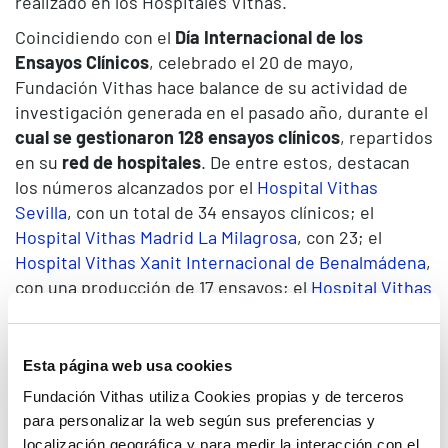
realizado en los Hospitales Vithas.
Coincidiendo con el
Día Internacional de los
Ensayos Clínicos
, celebrado el 20 de mayo,
Fundación Vithas hace balance de su actividad de
investigación generada en el pasado año, durante el
cual se gestionaron 128 ensayos clínicos
, repartidos
en su
red de hospitales
. De entre estos, destacan
los números alcanzados por el
Hospital Vithas
Sevilla
, con un total de 34 ensayos clínicos; el
Hospital Vithas Madrid La Milagrosa
, con 23; el
Hospital Vithas Xanit Internacional de Benalmádena
,
con una producción de 17 ensayos; el
Hospital Vithas
Málaga
, con 16, y el
Hospital Vithas Madrid Arturo
Soria
, con 12 ensayos clínicos realizados.
Esta página web usa cookies
Durante el año 2025, se abrieron
48 ensayos
clínicos nuevos
, alcanzando la cifra de 128 en total.
Fundación Vithas utiliza Cookies propias y de terceros
En ellos han participado
963 pacientes
. Además, se
para personalizar la web según sus preferencias y
firmaron
124 contratos de colaboración
para la
localización geográfica y para medir la interacción con el