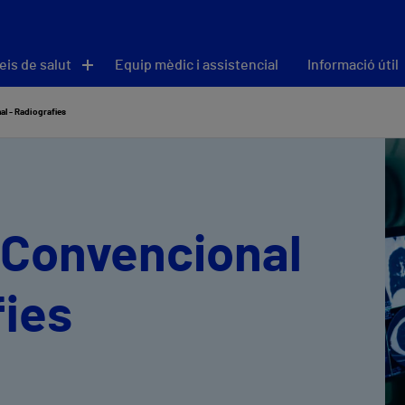
eis de salut
Equip mèdic i assistencial
Informació útil
al - Radiografies
 Convencional
fies