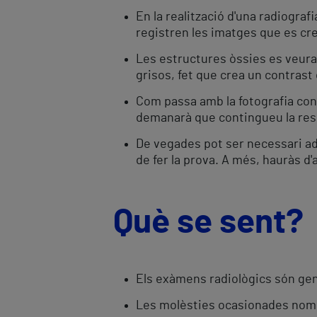
En la realització d'una radiograf
registren les imatges que es cr
Les estructures òssies es veuran
grisos, fet que crea un contrast 
Com passa amb la fotografia conv
demanarà que contingueu la resp
De vegades pot ser necessari ad
de fer la prova. A més, hauràs d'a
Què se sent?
Els exàmens radiològics són ge
Les molèsties ocasionades només