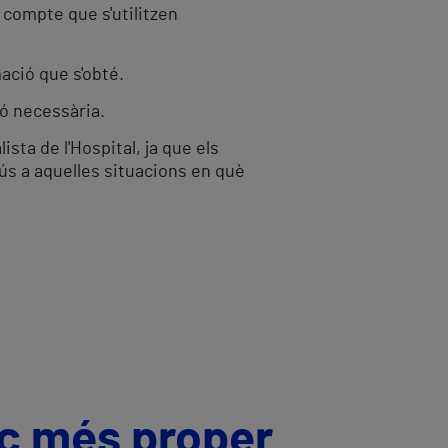
 compte que s'utilitzen
mació que s'obté.
ó necessària.
sta de l'Hospital, ja que els
l'ús a aquelles situacions en què
ic més proper