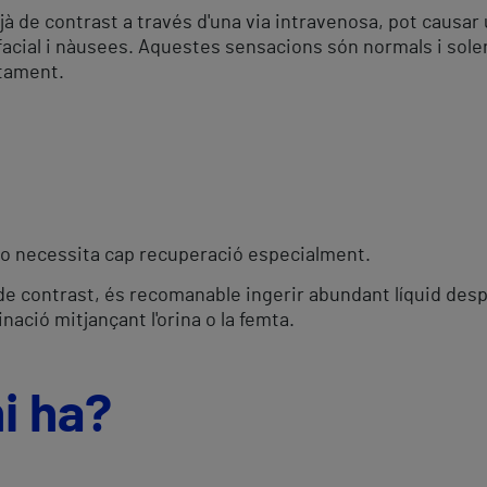
tjà de contrast a través d'una via intravenosa, pot causa
facial i nàusees. Aquestes sensacions són normals i sole
tament.
 no necessita cap recuperació especialment.
 de contrast, és recomanable ingerir abundant líquid despr
inació mitjançant l'orina o la femta.
hi ha?