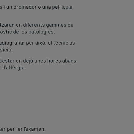
 i un ordinador o una pel·lícula
alitzaran en diferents gammes de
òstic de les patologies.
iografia; per això, el tècnic us
sició.
d'estar en dejú unes hores abans
d'al·lèrgia.
r per fer l'examen.