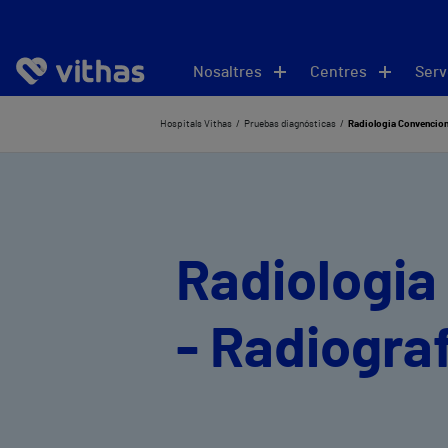
Nosaltres
Centres
Serv
Hospitals Vithas
Pruebas diagnósticas
Radiologia Convencion
Radiologia
- Radiogra