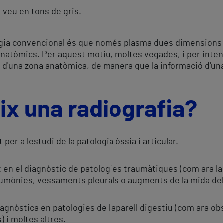
s veu en tons de gris.
logia convencional és que només plasma dues dimensions 
 anatòmics. Per aquest motiu, moltes vegades, i per inten
d'una zona anatòmica, de manera que la informació d'una 
ix una radiografia?
per a lestudi de la patologia òssia i articular.
t en el diagnòstic de patologies traumàtiques (com ara la 
mònies, vessaments pleurals o augments de la mida del c
agnòstica en patologies de l'aparell digestiu (com ara obs
) i moltes altres.