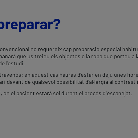
preparar?
 convencional no requereix cap preparació especial habitu
emanarà que us treieu els objectes o la roba que porteu a 
de l'estudi.
ntravenós: en aquest cas hauràs d'estar en dejú unes hore
ri davant de qualsevol possibilitat d'al·lèrgia al contrast 
X, on el pacient estarà sol durant el procés dʻescanejat.