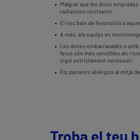
Malgrat que les dosis emprades s
radiacions ionitzants.
El risc baix de l'exposició a aqu
A més, els equips es monitorege
Les dones embarrasades o amb poss
fetus són més sensibles als risco
sigui estrictament necessari.
Els pacients al·lèrgics al mitjà d
Troba el teu 