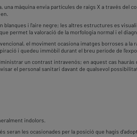
ia, una màquina envia partícules de raigs X a través del cos
een.
 blanques i l'aire negre; les altres estructures es visu
que permet la valoració de la morfologia normal i el diagn
encional, el moviment ocasiona imatges borroses a la rad
iració i quedeu immòbil durant el breu període de l'expo
ministrar un contrast intravenós; en aquest cas hauràs 
visar el personal sanitari davant de qualsevol possibilitat 
neralment indolors.
 seran les ocasionades per la posició que hagis d'adopta