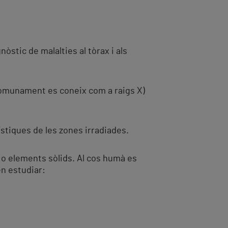
stic de malalties al tòrax i als
e comunament es coneix com a raigs X)
stiques de les zones irradiades.
d o elements sòlids. Al cos humà es
en estudiar: