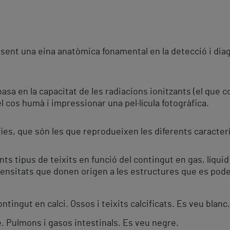
sent una eina anatòmica fonamental en la detecció i diagnò
basa en la capacitat de les radiacions ionitzants (el qu
el cos humà i impressionar una pel·lícula fotogràfica.
ies, que són les que reprodueixen les diferents caracterí
nts tipus de teixits en funció del contingut en gas, líqui
densitats que donen origen a les estructures que es pod
ntingut en calci. Ossos i teixits calcificats. Es veu blanc.
re. Pulmons i gasos intestinals. Es veu negre.