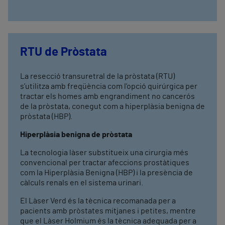
RTU de Pròstata
La resecció transuretral de la pròstata (RTU)
s’utilitza amb freqüència com l’opció quirúrgica per
tractar els homes amb engrandiment no cancerós
de la pròstata, conegut com a hiperplàsia benigna de
pròstata (HBP).
Hiperplàsia benigna de pròstata
La tecnologia làser substitueix una cirurgia més
convencional per tractar afeccions prostàtiques
com la Hiperplàsia Benigna (HBP) i la presència de
càlculs renals en el sistema urinari.
El Làser Verd és la tècnica recomanada per a
pacients amb pròstates mitjanes i petites, mentre
que el Làser Holmium és la tècnica adequada per a