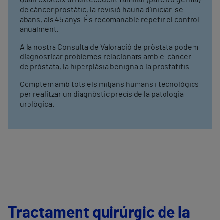
Quan existeix un antecedent familiar (pare i/o germà)
de càncer prostàtic, la revisió hauria d’iniciar-se
abans, als 45 anys. És recomanable repetir el control
anualment.
A la nostra Consulta de Valoració de pròstata podem
diagnosticar problemes relacionats amb el càncer
de pròstata, la hiperplàsia benigna o la prostatitis.
Comptem amb tots els mitjans humans i tecnològics
per realitzar un diagnòstic precís de la patologia
urològica.
Tractament quirúrgic de la