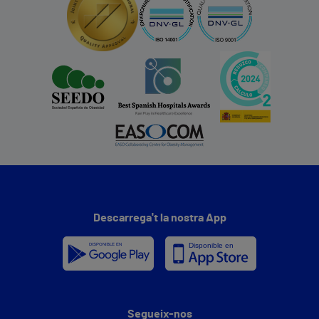
Descarrega't la nostra App
Segueix-nos