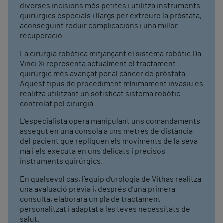
diverses incisions més petites i utilitza instruments
quirúrgics especials i llargs per extreure la pròstata,
aconseguint reduir complicacions i una millor
recuperació.
La cirurgia robòtica mitjançant el sistema robòtic Da
Vinci Xi representa actualment el tractament
quirúrgic més avançat per al càncer de pròstata.
Aquest tipus de procediment mínimament invasiu es
realitza utilitzant un sofisticat sistema robòtic
controlat pel cirurgià.
L’especialista opera manipulant uns comandaments
assegut en una consola a uns metres de distància
del pacient que repliquen els moviments de la seva
mà i els executa en uns delicats i precisos
instruments quirúrgics.
En qualsevol cas, l’equip d’urologia de Vithas realitza
una avaluació prèvia i, després d’una primera
consulta, elaborarà un pla de tractament
personalitzat i adaptat a les teves necessitats de
salut.