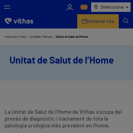
Selecciona
Demanar cita
Nosaltres
Hospitals Vithas
Unidades Médicas
Unitat de Salut de l’Home
Centres
Unitat de Salut de l’Home
Serveis de salut
Equip mèdic i assistencial
Informació útil
Sala de premsa
La Unitat de Salut de l’Home de Vithas s’ocupa del
procés de diagnòstic i tractament de tota la
patologia urològica més prevalent en l’home.