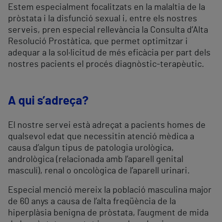
Estem especialment focalitzats en la malaltia de la
pròstata i la disfunció sexual i, entre els nostres
serveis, pren especial rellevància la Consulta d’Alta
Resolució Prostàtica, que permet optimitzar i
adequar a la sol·licitud de més eficàcia per part dels
nostres pacients el procés diagnòstic-terapèutic.
A qui s’adreça?
El nostre servei està adreçat a pacients homes de
qualsevol edat que necessitin atenció mèdica a
causa d’algun tipus de patologia urològica,
andrològica (relacionada amb l’aparell genital
masculí), renal o oncològica de l’aparell urinari.
Especial menció mereix la població masculina major
de 60 anys a causa de l’alta freqüència de la
hiperplàsia benigna de pròstata, l’augment de mida