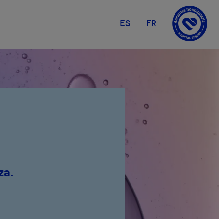
ES
FR
za.