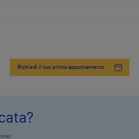
Richiedi il tuo primo appuntamento
icata?
come: