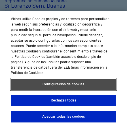
Reproducción Humana Asistida
Sr Lorenzo Serra Dueñas
Hospital Vithas Valencia Consuelo
Vithas utiliza Cookies propias y de terceros para personalizar
la web según sus preferencias y localización geográfica y
Pide cita
para medir la interacción con el sitio web y mostrarle
publicidad según su perfil de navegación. Puede denegar,
aceptar su uso o configurarlas con los correspondientes
botones. Puede acceder a la información completa sobre
nuestras Cookies y configurar el consentimiento a través de
la Política de Cookies (también accesible desde el pie de
página). Alguna de las Cookies podría suponer una
transferencia de datos fuera del EEE (más información en la
Política de Cookies).
Financiación
Configuración de cookies
a tu medida
Rechazar todas
Hasta 12 meses
sin intereses
. Porque el momento de
empezar no puede esperar.
Aceptar todas las cookies