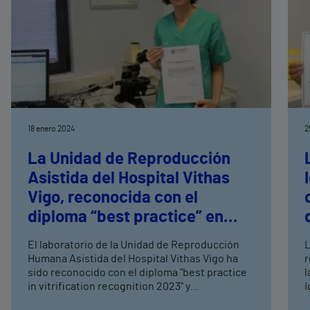
18 enero 2024
2
La Unidad de Reproducción
Asistida del Hospital Vithas
Vigo, reconocida con el
diploma “best practice” en
vitrificación
El laboratorio de la Unidad de Reproducción
L
Humana Asistida del Hospital Vithas Vigo ha
r
sido reconocido con el diploma "best practice
l
in vitrification recognition 2023" y
I
prácticamente al mismo tiempo, una de las
e