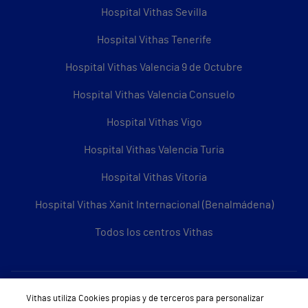
Hospital Vithas Sevilla
Hospital Vithas Tenerife
Hospital Vithas Valencia 9 de Octubre
Hospital Vithas Valencia Consuelo
Hospital Vithas Vigo
Hospital Vithas Valencia Turia
Hospital Vithas Vitoria
Hospital Vithas Xanit Internacional (Benalmádena)
Todos los centros Vithas
Sobre Vithas
Vithas utiliza Cookies propias y de terceros para personalizar