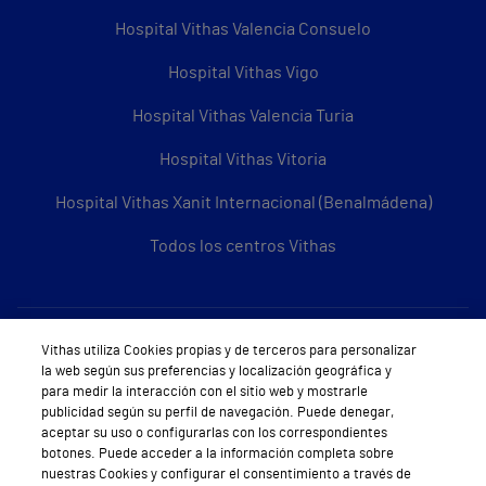
Hospital Vithas Valencia Consuelo
Hospital Vithas Vigo
Hospital Vithas Valencia Turia
Hospital Vithas Vitoria
Hospital Vithas Xanit Internacional (Benalmádena)
Todos los centros Vithas
Sobre Vithas
Vithas utiliza Cookies propias y de terceros para personalizar
la web según sus preferencias y localización geográfica y
Quiénes somos
para medir la interacción con el sitio web y mostrarle
publicidad según su perfil de navegación. Puede denegar,
Trabajar en Vithas
aceptar su uso o configurarlas con los correspondientes
botones. Puede acceder a la información completa sobre
Teléfono Cita Médica
nuestras Cookies y configurar el consentimiento a través de