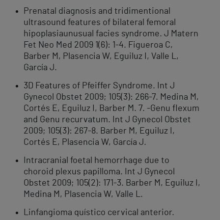
Prenatal diagnosis and tridimentional
ultrasound features of bilateral femoral
hipoplasiaunusual facies syndrome. J Matern
Fet Neo Med 2009 1(6): 1-4. Figueroa C,
Barber M, Plasencia W, Eguiluz I, Valle L,
García J.
3D Features of Pfeiffer Syndrome. Int J
Gynecol Obstet 2009; 105(3): 266-7. Medina M,
Cortés E, Eguiluz I, Barber M. 7. -Genu flexum
and Genu recurvatum. Int J Gynecol Obstet
2009; 105(3): 267-8. Barber M, Eguiluz I,
Cortés E, Plasencia W, García J.
Intracranial foetal hemorrhage due to
choroid plexus papilloma. Int J Gynecol
Obstet 2009; 105(2): 171-3. Barber M, Eguiluz I,
Medina M, Plasencia W, Valle L.
Linfangioma quístico cervical anterior.