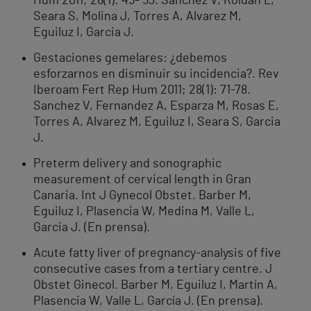
Hum 2011; 28(1): 45- 53. Sanchez V, Roldan L,
Seara S, Molina J, Torres A, Alvarez M,
Eguiluz I, Garcia J.
Gestaciones gemelares: ¿debemos
esforzarnos en disminuir su incidencia?. Rev
Iberoam Fert Rep Hum 2011; 28(1): 71-78.
Sanchez V, Fernandez A, Esparza M, Rosas E,
Torres A, Alvarez M, Eguiluz I, Seara S, Garcia
J.
Preterm delivery and sonographic
measurement of cervical length in Gran
Canaria. Int J Gynecol Obstet. Barber M,
Eguiluz I, Plasencia W, Medina M, Valle L,
Garcia J. (En prensa).
Acute fatty liver of pregnancy-analysis of five
consecutive cases from a tertiary centre. J
Obstet Ginecol. Barber M, Eguiluz I, Martín A,
Plasencia W, Valle L, García J. (En prensa).