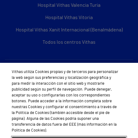
Hospital Vithas Valencia Turia
Hospital Vithas Vitoria
Hospital Vithas Xanit Internacional (Benalmádena)
Todos los centros Vithas
Sobre Vithas
Vithas utiliza Cookies propias y de terceros para personalizar
la web según sus preferencias y localización geográfica y
Quiénes somos
para medir la interacción con el sitio web y mostrarle
publicidad según su perfil de navegación. Puede denegar,
Trabajar en Vithas
aceptar su uso o configurarlas con los correspondientes
botones. Puede acceder a la información completa sobre
Teléfono Cita Médica
nuestras Cookies y configurar el consentimiento a través de
la Política de Cookies (también accesible desde el pie de
Teléfono Atención al Cliente
página). Alguna de las Cookies podría suponer una
transferencia de datos fuera del EEE (más información en la
Política de seguridad y salud en el trabajo
Política de Cookies).