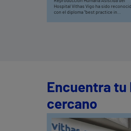
Reproducción Humana Asistida del
Hospital Vithas Vigo ha sido reconoci
con el diploma "best practice in
vitrification recognition 2023" y
prácticamente al mismo tiempo, una 
las biólogas de la unidad, Inés Rossier
Montero, recibió el certificado que la
acredita como embrióloga clínica de
ASEBIR.
Encuentra tu 
cercano