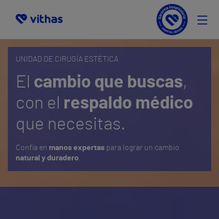
Cirugía Estética
UNIDAD DE CIRUGÍA ESTÉTICA
Medicina Estética
El
cambio que buscas
,
Equipo Médico
con el
respaldo médico
Selecciona
que necesitas.
Confía en
manos expertas
para lograr un cambio
natural y duradero
.