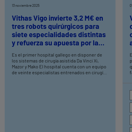
13 noviembre 2025
0
Vithas Vigo invierte 3,2 M€ en
tres robots quirúrgicos para
siete especialidades distintas
y refuerza su apuesta por la
cirugía de precisión
Es el primer hospital gallego en disponer de
E
los sistemas de cirugía asistida Da Vinci Xi,
p
Mazor y Mako El hospital cuenta con un equipo
q
de veinte especialistas entrenados en cirugía
f
robótica avanzada
r
H
e
l