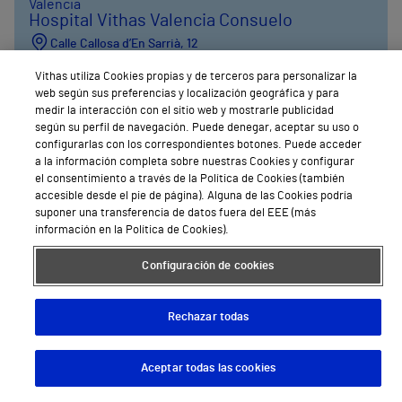
Valencia
Hospital Vithas Valencia Consuelo
Calle Callosa d’En Sarrià, 12
96 317 78 00
Vithas utiliza Cookies propias y de terceros para personalizar la
web según sus preferencias y localización geográfica y para
medir la interacción con el sitio web y mostrarle publicidad
Pedir Cita
según su perfil de navegación. Puede denegar, aceptar su uso o
configurarlas con los correspondientes botones. Puede acceder
a la información completa sobre nuestras Cookies y configurar
el consentimiento a través de la Política de Cookies (también
accesible desde el pie de página). Alguna de las Cookies podría
suponer una transferencia de datos fuera del EEE (más
información en la Política de Cookies).
Configuración de cookies
Rechazar todas
Aceptar todas las cookies