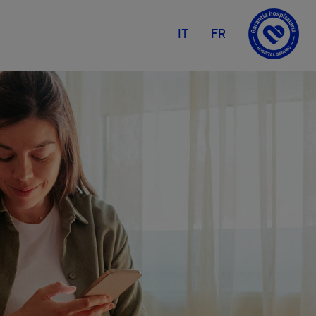
IT
FR