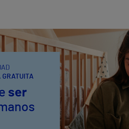
DAD
 GRATUITA
de
ser
 manos