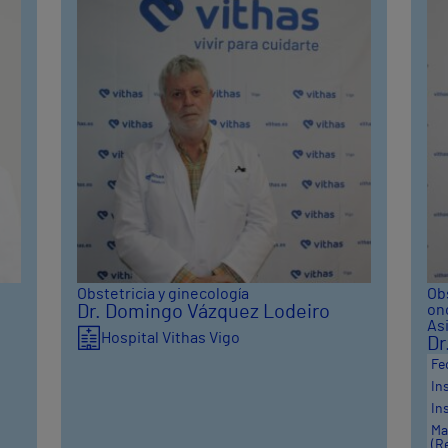
Obstetricia y ginecología
Obs
Dr. Domingo Vázquez Lodeiro
on
As
Hospital Vithas Vigo
Dr
Fe
In
In
Ma
(R