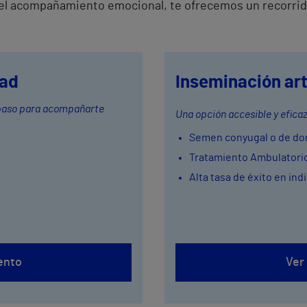
a el acompañamiento emocional, te ofrecemos un recorrid
dad
Inseminación arti
 paso para acompañarte
Una opción accesible y efica
Semen conyugal o de do
Tratamiento Ambulatorio
Alta tasa de éxito en in
ento
Ver