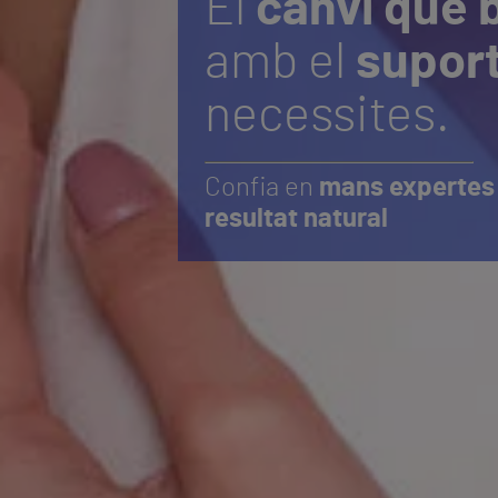
El
canvi que
amb el
supor
necessites.
Confia en
mans expertes
resultat natural