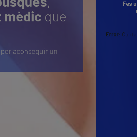
 busques
,
Fes u
t mèdic
que
Error:
Contac
per aconseguir un