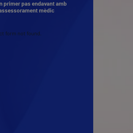
n primer pas endavant amb
assessorament mèdic
t form not found.