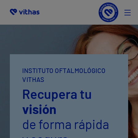
Quitarse las gafas
Cataratas
Estética Ocular
Precios
INSTITUTO OFTALMOLÓGICO
Pide cita
VITHAS
Selecciona
Recupera tu
visión
de forma rápida