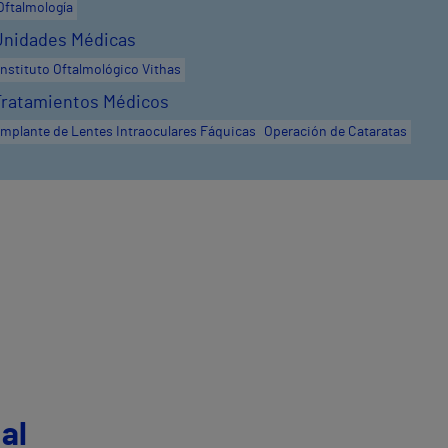
Oftalmología
Unidades Médicas
Instituto Oftalmológico Vithas
Tratamientos Médicos
Implante de Lentes Intraoculares Fáquicas
Operación de Cataratas
al