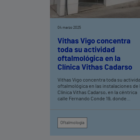
04 marzo 2025
Vithas Vigo concentra
toda su actividad
oftalmológica en la
Clínica Vithas Cadarso
Vithas Vigo concentra toda su activid
oftalmológica en las instalaciones de 
Clínica Vithas Cadarso, en la céntrica
calle Fernando Conde 19, donde
actualmente trabajan siete
especialistas en oftalmología que
ofrecen una de las carteras de servic
Oftalmología
más completas, ya no sólo del sur de
Galicia, sino también, de la región Nor
de Portugal