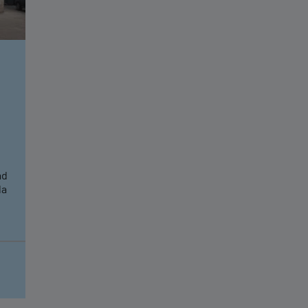
ad
la
io
te