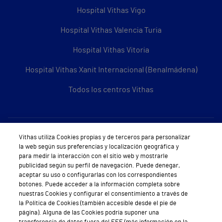
Hospital Vithas Vigo
Hospital Vithas Valencia Turia
Hospital Vithas Vitoria
Hospital Vithas Xanit Internacional (Benalmádena)
Todos los centros Vithas
Sobre Vithas
Vithas utiliza Cookies propias y de terceros para personalizar
la web según sus preferencias y localización geográfica y
Quiénes somos
para medir la interacción con el sitio web y mostrarle
publicidad según su perfil de navegación. Puede denegar,
Trabajar en Vithas
aceptar su uso o configurarlas con los correspondientes
botones. Puede acceder a la información completa sobre
Teléfono Cita Médica
nuestras Cookies y configurar el consentimiento a través de
la Política de Cookies (también accesible desde el pie de
Teléfono Atención al Cliente
página). Alguna de las Cookies podría suponer una