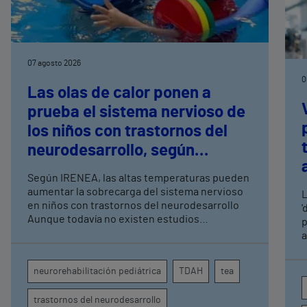
07 agosto 2026
0
Las olas de calor ponen a
prueba el sistema nervioso de
los niños con trastornos del
neurodesarrollo, según
expertos en
Según IRENEA, las altas temperaturas pueden
neurorrehabilitación
aumentar la sobrecarga del sistema nervioso
L
pediátrica de Vithas
en niños con trastornos del neurodesarrollo
'
Aunque todavía no existen estudios
p
específicos, la evidencia científica permite
a
comprender por qué el calor puede influir en la
c
atención, la regulación emocional y la
d
neurorehabilitación pediátrica
TDAH
tea
conducta
s
trastornos del neurodesarrollo