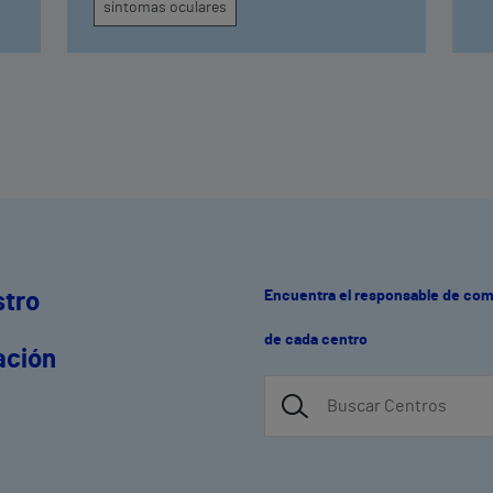
g
síntomas oculares
Encuentra el responsable de co
stro
de cada centro
ación