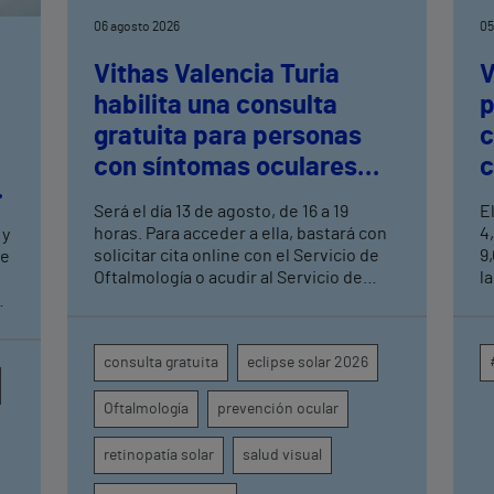
06 agosto 2026
05
Vithas Valencia Turia
V
habilita una consulta
p
gratuita para personas
c
con síntomas oculares
c
tras el eclipse solar
c
Será el día 13 de agosto, de 16 a 19
E
a
horas. Para acceder a ella, bastará con
4
 y
solicitar cita online con el Servicio de
9
de
Oftalmología o acudir al Servicio de
la
Urgencias del centro hospitalario
m
s
s
c
en
consulta gratuita
eclipse solar 2026
p
o
i
Oftalmología
prevención ocular
a
e
u
retinopatía solar
salud visual
d