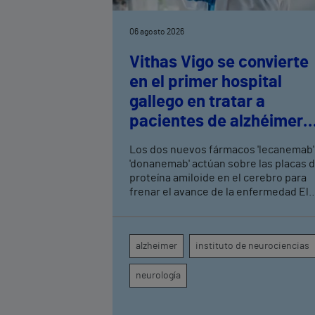
06 agosto 2026
Vithas Vigo se convierte
en el primer hospital
gallego en tratar a
pacientes de alzhéimer
en fase leve con terapias
Los dos nuevos fármacos 'lecanemab'
antiamiloide
'donanemab' actúan sobre las placas 
proteína amiloide en el cerebro para
frenar el avance de la enfermedad El
hospital cuenta con cuatro neurólogo
y tecnología de diagnóstico por imag
para el exhaustivo seguimiento clínic
alzheimer
instituto de neurociencias
de cada paciente
neurología