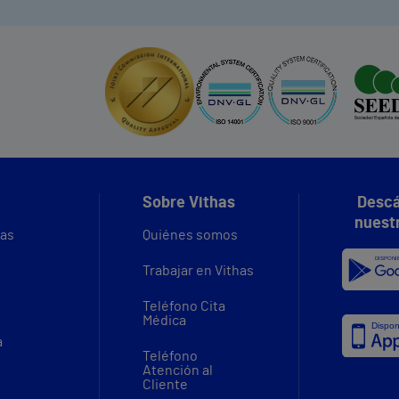
Sobre Vithas
Descá
nuest
vas
Quiénes somos
Trabajar en Vithas
Teléfono Cita
Médica
a
Teléfono
Atención al
Cliente