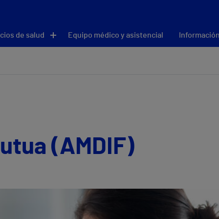
cios de salud
Equipo médico y asistencial
Información
utua (AMDIF)