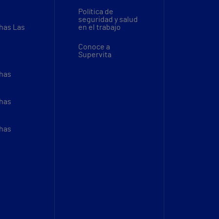
Política de
seguridad y salud
thas Las
en el trabajo
Conoce a
Supervita
thas
thas
thas