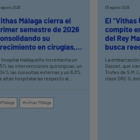
 agosto 2026
05 agosto 2026
ithas Málaga cierra el
El “Vithas
rimer semestre de 2026
compite en
onsolidando su
del Rey Ma
recimiento en cirugías,
busca reed
onsultas externas y
logrados e
l hospital malagueño incrementa un
La embarcación
ltas hospitalarias
Mediterrá
,5% las intervenciones quirúrgicas, un
Gasset, que vie
,04% las consultas externas y un 8,3%
Trofeo de S.M. L
s altas hospitalarias respecto al
clase ORC 0, do
ismo periodo de 2025, consolidando
aspirantes a alz
u crecimiento asistencial. La red de
prueba que se c
entros médicos de Vithas en la
Náutico de Palma
#Málaga
#vithas Málaga
rovincia dispara un 140% las
Esta colaboraci
ntervenciones quirúrgicas
en la estrategia
mbulatorias y un 7% las consultas
deportivos del 
xternas, con un papel destacado de
alianzas con gr
nidades como oftalmología, aparato
entidades de re
igestivo, dermatología y cirugía
principales mar