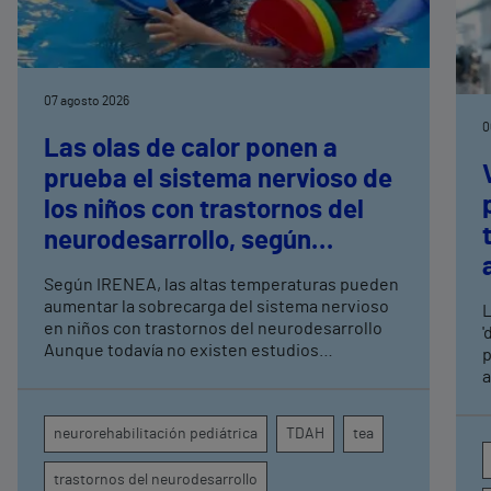
07 agosto 2026
0
Las olas de calor ponen a
prueba el sistema nervioso de
los niños con trastornos del
neurodesarrollo, según
expertos en
Según IRENEA, las altas temperaturas pueden
neurorrehabilitación
aumentar la sobrecarga del sistema nervioso
L
pediátrica de Vithas
en niños con trastornos del neurodesarrollo
'
Aunque todavía no existen estudios
p
específicos, la evidencia científica permite
a
comprender por qué el calor puede influir en la
c
atención, la regulación emocional y la
d
neurorehabilitación pediátrica
TDAH
tea
conducta
s
trastornos del neurodesarrollo