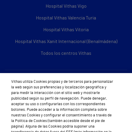
Hospital Vithas Vigo
Hospital Vithas Valencia Turia
Hospital Vithas Vitoria
Hospital Vithas Xanit Internacional (Benalmádena)
Todos los centros Vithas
Sobre Vithas
Vithas utiliza Cookies propias y de terceros para personalizar
la web según sus preferencias y localización geográfica y
Quiénes somos
para medir la interacción con el sitio web y mostrarle
publicidad según su perfil de navegación. Puede denegar,
Trabajar en Vithas
aceptar su uso o configurarlas con los correspondientes
botones. Puede acceder a la información completa sobre
Teléfono Cita Médica
nuestras Cookies y configurar el consentimiento a través de
la Política de Cookies (también accesible desde el pie de
Teléfono Atención al Cliente
página). Alguna de las Cookies podría suponer una