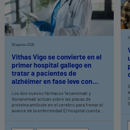
0
06 agosto 2026
Vithas Vigo se convierte en el
primer hospital gallego en
tratar a pacientes de
alzhéimer en fase leve con
S
terapias antiamiloide
a
Los dos nuevos fármacos 'lecanemab' y
c
'donanemab' actúan sobre las placas de
S
proteína amiloide en el cerebro para frenar el
avance de la enfermedad El hospital cuenta
con cuatro neurólogos y tecnología de
diagnóstico por imagen para el exhaustivo
seguimiento clínico de cada paciente