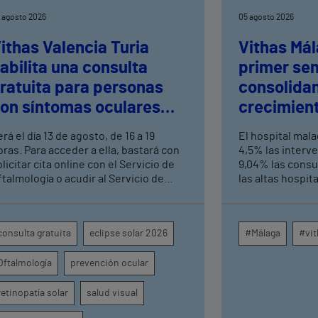
 agosto 2026
05 agosto 2026
ithas Valencia Turia
Vithas Mál
abilita una consulta
primer se
ratuita para personas
consolida
on síntomas oculares
crecimient
ras el eclipse solar
consultas 
rá el día 13 de agosto, de 16 a 19
El hospital mal
altas hosp
oras. Para acceder a ella, bastará con
4,5% las interv
licitar cita online con el Servicio de
9,04% las consu
ftalmología o acudir al Servicio de
las altas hospit
rgencias del centro hospitalario
mismo periodo 
su crecimiento a
centros médicos
consulta gratuita
eclipse solar 2026
#Málaga
#vit
provincia dispa
intervenciones 
Oftalmología
prevención ocular
ambulatorias y 
externas, con u
unidades como o
retinopatía solar
salud visual
digestivo, derma