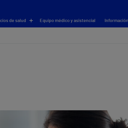
cios de salud
Equipo médico y asistencial
Información