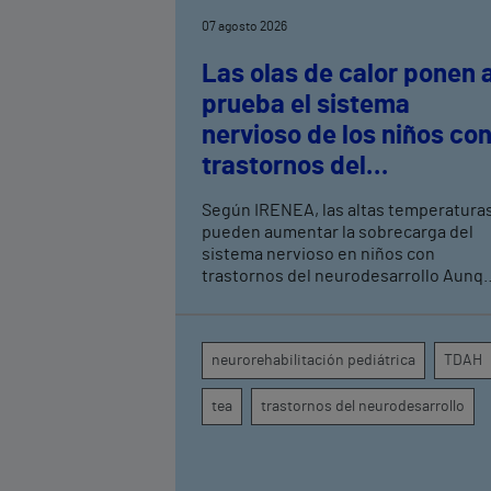
07 agosto 2026
Las olas de calor ponen 
prueba el sistema
nervioso de los niños co
trastornos del
neurodesarrollo, según
Según IRENEA, las altas temperatura
expertos en
pueden aumentar la sobrecarga del
neurorrehabilitación
sistema nervioso en niños con
trastornos del neurodesarrollo Aunque
pediátrica de Vithas
todavía no existen estudios
específicos, la evidencia científica
permite comprender por qué el calor
neurorehabilitación pediátrica
TDAH
puede influir en la atención, la
regulación emocional y la conducta
tea
trastornos del neurodesarrollo