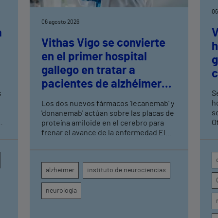
06
06 agosto 2026
a
V
Vithas Vigo se convierte
h
en el primer hospital
n
g
gallego en tratar a
c
pacientes de alzhéimer
t
s
Se
en fase leve con terapias
h
Los dos nuevos fármacos 'lecanemab' y
antiamiloide
so
'donanemab' actúan sobre las placas de
O
proteína amiloide en el cerebro para
U
frenar el avance de la enfermedad El
hospital cuenta con cuatro neurólogos
y tecnología de diagnóstico por imagen
para el exhaustivo seguimiento clínico
alzheimer
instituto de neurociencias
de cada paciente
neurología