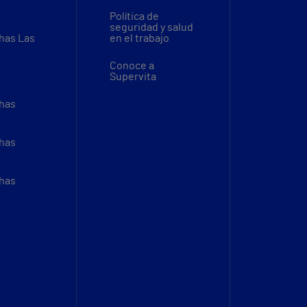
Política de
seguridad y salud
thas Las
en el trabajo
Conoce a
Supervita
thas
thas
thas