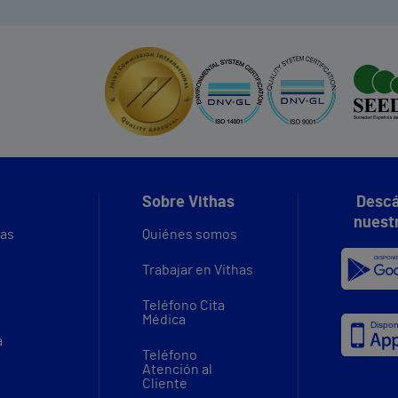
Sobre Vithas
Descá
nuest
vas
Quiénes somos
Trabajar en Vithas
Teléfono Cita
Médica
a
Teléfono
Atención al
Cliente