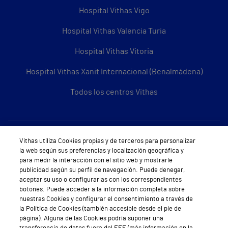
Hospital Vithas Vigo
Hospital Vithas Valencia Turia
Hospital Vithas Vitoria
Hospital Vithas Xanit Internacional (Benalmádena)
Todos los centros Vithas
Sobre Vithas
Vithas utiliza Cookies propias y de terceros para personalizar
la web según sus preferencias y localización geográfica y
Quiénes somos
para medir la interacción con el sitio web y mostrarle
publicidad según su perfil de navegación. Puede denegar,
Trabajar en Vithas
aceptar su uso o configurarlas con los correspondientes
botones. Puede acceder a la información completa sobre
Teléfono Cita Médica
nuestras Cookies y configurar el consentimiento a través de
la Política de Cookies (también accesible desde el pie de
Teléfono Atención al Cliente
página). Alguna de las Cookies podría suponer una