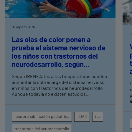
07 agosto 2026
0
Las olas de calor ponen a
prueba el sistema nervioso de
los niños con trastornos del
neurodesarrollo, según
expertos en
Según IRENEA, las altas temperaturas pueden
neurorrehabilitación
aumentar la sobrecarga del sistema nervioso
L
pediátrica de Vithas
en niños con trastornos del neurodesarrollo
'
Aunque todavía no existen estudios
p
específicos, la evidencia científica permite
a
comprender por qué el calor puede influir en la
c
atención, la regulación emocional y la
d
neurorehabilitación pediátrica
TDAH
tea
conducta
s
trastornos del neurodesarrollo