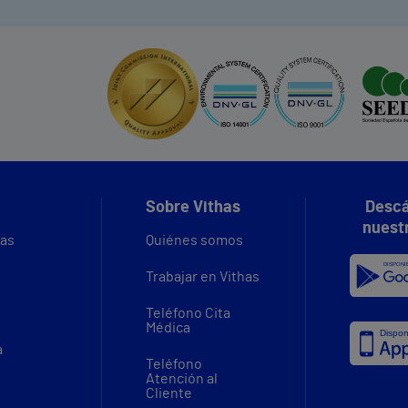
Sobre Vithas
Descá
nuest
vas
Quiénes somos
Trabajar en Vithas
Teléfono Cita
Médica
a
Teléfono
Atención al
Cliente