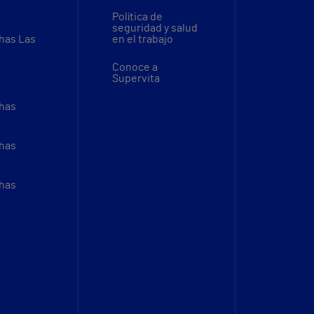
Política de
seguridad y salud
thas Las
en el trabajo
Conoce a
Supervita
thas
thas
thas