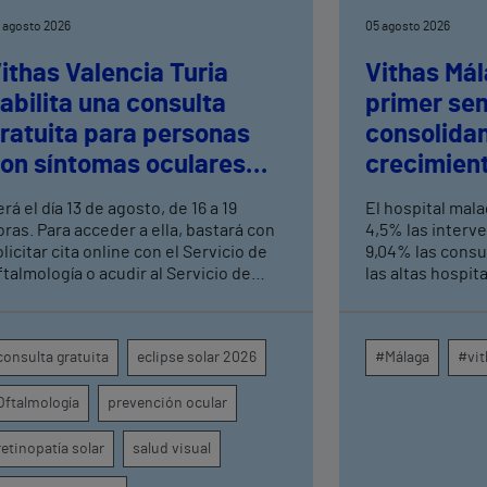
 agosto 2026
05 agosto 2026
ithas Valencia Turia
Vithas Mál
abilita una consulta
primer se
ratuita para personas
consolida
on síntomas oculares
crecimient
ras el eclipse solar
consultas 
rá el día 13 de agosto, de 16 a 19
El hospital mal
altas hosp
oras. Para acceder a ella, bastará con
4,5% las interv
licitar cita online con el Servicio de
9,04% las consu
ftalmología o acudir al Servicio de
las altas hospit
rgencias del centro hospitalario
mismo periodo 
su crecimiento a
centros médicos
consulta gratuita
eclipse solar 2026
#Málaga
#vit
provincia dispa
intervenciones 
Oftalmología
prevención ocular
ambulatorias y 
externas, con u
unidades como o
retinopatía solar
salud visual
digestivo, derma