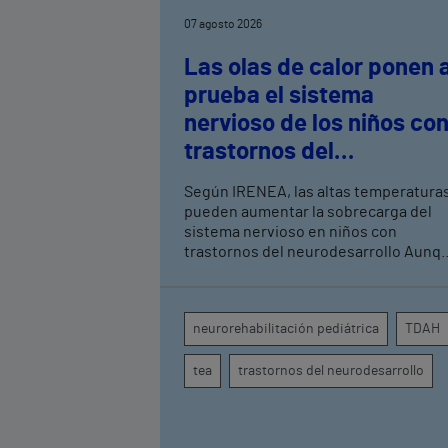
07 agosto 2026
Las olas de calor ponen 
prueba el sistema
nervioso de los niños co
trastornos del
neurodesarrollo, según
Según IRENEA, las altas temperatura
expertos en
pueden aumentar la sobrecarga del
neurorrehabilitación
sistema nervioso en niños con
trastornos del neurodesarrollo Aunque
pediátrica de Vithas
todavía no existen estudios
específicos, la evidencia científica
permite comprender por qué el calor
neurorehabilitación pediátrica
TDAH
puede influir en la atención, la
regulación emocional y la conducta
tea
trastornos del neurodesarrollo