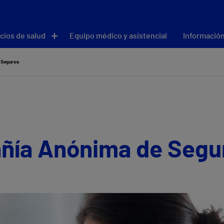
cios de salud
Equipo médico y asistencial
Información
 Seguros
ñía Anónima de Segu