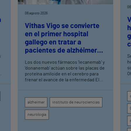
06
06 agosto 2026
a
V
Vithas Vigo se convierte
h
en el primer hospital
n
g
gallego en tratar a
c
pacientes de alzhéimer
t
s
Se
en fase leve con terapias
h
Los dos nuevos fármacos 'lecanemab' y
antiamiloide
so
'donanemab' actúan sobre las placas de
O
proteína amiloide en el cerebro para
U
frenar el avance de la enfermedad El
hospital cuenta con cuatro neurólogos
y tecnología de diagnóstico por imagen
para el exhaustivo seguimiento clínico
alzheimer
instituto de neurociencias
de cada paciente
neurología