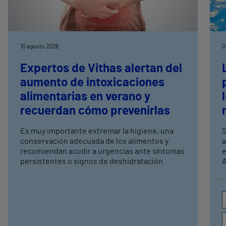
10 agosto 2026
0
Expertos de Vithas alertan del
aumento de intoxicaciones
alimentarias en verano y
recuerdan cómo prevenirlas
Es muy importante extremar la higiene, una
S
conservación adecuada de los alimentos y
a
recomiendan acudir a urgencias ante síntomas
e
persistentes o signos de deshidratación
A
e
c
a