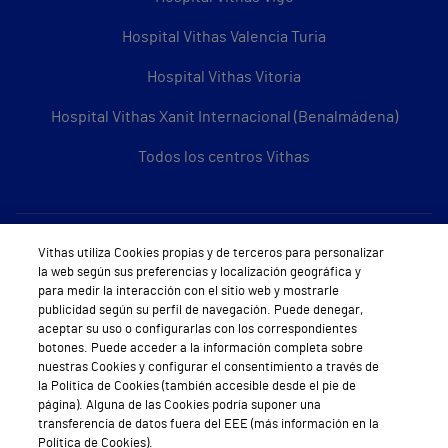
Hospital Vithas Valencia Turia
Hospital Vithas Vitoria
Hospital Vithas Xanit Internacional (Benalmádena)
Todos los centros Vithas
Sobre Vithas
Vithas utiliza Cookies propias y de terceros para personalizar
la web según sus preferencias y localización geográfica y
Quiénes somos
para medir la interacción con el sitio web y mostrarle
publicidad según su perfil de navegación. Puede denegar,
Trabajar en Vithas
aceptar su uso o configurarlas con los correspondientes
botones. Puede acceder a la información completa sobre
Teléfono Cita Médica
nuestras Cookies y configurar el consentimiento a través de
la Política de Cookies (también accesible desde el pie de
Teléfono Atención al Cliente
página). Alguna de las Cookies podría suponer una
transferencia de datos fuera del EEE (más información en la
Política de seguridad y salud en el trabajo
Política de Cookies).