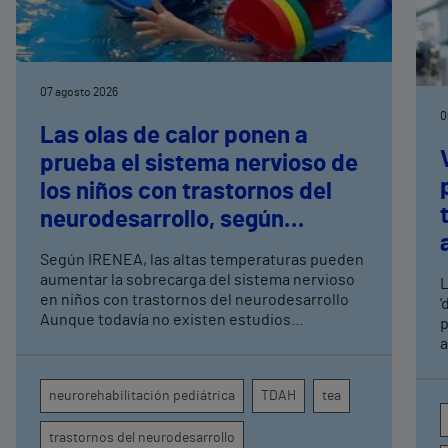
07 agosto 2026
0
Las olas de calor ponen a
prueba el sistema nervioso de
los niños con trastornos del
neurodesarrollo, según
expertos en
Según IRENEA, las altas temperaturas pueden
neurorrehabilitación
aumentar la sobrecarga del sistema nervioso
L
pediátrica de Vithas
en niños con trastornos del neurodesarrollo
'
Aunque todavía no existen estudios
p
específicos, la evidencia científica permite
a
comprender por qué el calor puede influir en la
c
atención, la regulación emocional y la
d
neurorehabilitación pediátrica
TDAH
tea
conducta
s
trastornos del neurodesarrollo