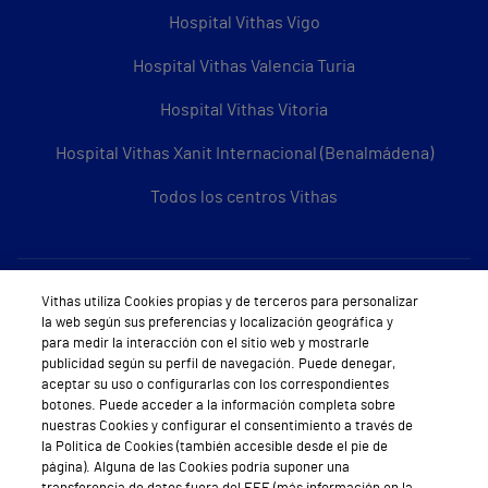
Hospital Vithas Vigo
Hospital Vithas Valencia Turia
Hospital Vithas Vitoria
Hospital Vithas Xanit Internacional (Benalmádena)
Todos los centros Vithas
Sobre Vithas
Vithas utiliza Cookies propias y de terceros para personalizar
la web según sus preferencias y localización geográfica y
Quiénes somos
para medir la interacción con el sitio web y mostrarle
publicidad según su perfil de navegación. Puede denegar,
Trabajar en Vithas
aceptar su uso o configurarlas con los correspondientes
botones. Puede acceder a la información completa sobre
Teléfono Cita Médica
nuestras Cookies y configurar el consentimiento a través de
la Política de Cookies (también accesible desde el pie de
Teléfono Atención al Cliente
página). Alguna de las Cookies podría suponer una