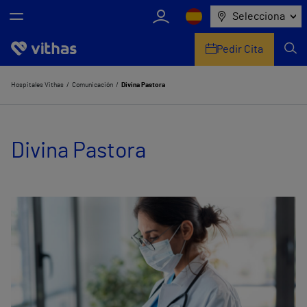
Selecciona
Pedir Cita
Nosotros
Hospitales Vithas
Comunicación
Divina Pastora
Centros
Divina Pastora
Servicios de salud
Equipo médico y asistencial
Información útil
Comunicación