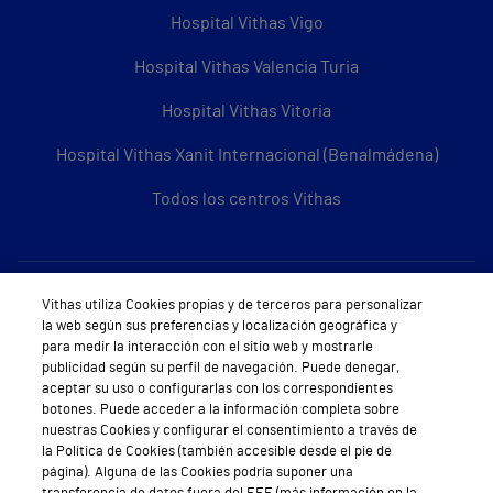
Hospital Vithas Vigo
Hospital Vithas Valencia Turia
Hospital Vithas Vitoria
Hospital Vithas Xanit Internacional (Benalmádena)
Todos los centros Vithas
Sobre Vithas
Vithas utiliza Cookies propias y de terceros para personalizar
la web según sus preferencias y localización geográfica y
Quiénes somos
para medir la interacción con el sitio web y mostrarle
publicidad según su perfil de navegación. Puede denegar,
Trabajar en Vithas
aceptar su uso o configurarlas con los correspondientes
botones. Puede acceder a la información completa sobre
Teléfono Cita Médica
nuestras Cookies y configurar el consentimiento a través de
la Política de Cookies (también accesible desde el pie de
Teléfono Atención al Cliente
página). Alguna de las Cookies podría suponer una