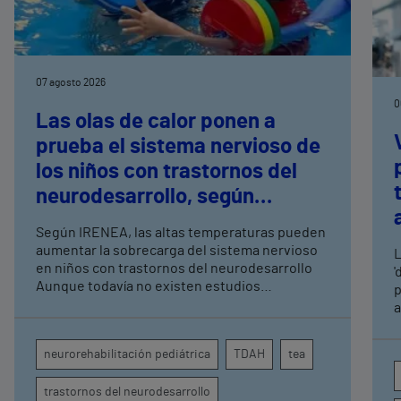
07 agosto 2026
0
Las olas de calor ponen a
prueba el sistema nervioso de
los niños con trastornos del
neurodesarrollo, según
expertos en
Según IRENEA, las altas temperaturas pueden
neurorrehabilitación
aumentar la sobrecarga del sistema nervioso
L
pediátrica de Vithas
en niños con trastornos del neurodesarrollo
'
Aunque todavía no existen estudios
p
específicos, la evidencia científica permite
a
comprender por qué el calor puede influir en la
c
atención, la regulación emocional y la
d
neurorehabilitación pediátrica
TDAH
tea
conducta
s
trastornos del neurodesarrollo