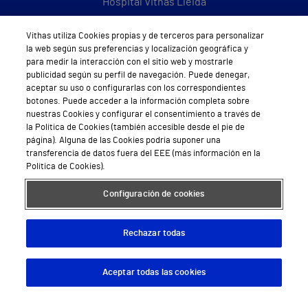
Hospital Vithas Lleida
Hospital Universitario Vithas Madrid Aravaca
Vithas utiliza Cookies propias y de terceros para personalizar
la web según sus preferencias y localización geográfica y
Hospital Universitario Vithas Madrid Arturo Soria
para medir la interacción con el sitio web y mostrarle
publicidad según su perfil de navegación. Puede denegar,
Hospital Universitario Vithas Madrid La Milagrosa
aceptar su uso o configurarlas con los correspondientes
botones. Puede acceder a la información completa sobre
Hospital Vithas Málaga
nuestras Cookies y configurar el consentimiento a través de
la Política de Cookies (también accesible desde el pie de
Hospital Vithas Medimar
página). Alguna de las Cookies podría suponer una
transferencia de datos fuera del EEE (más información en la
Hospital Vithas Sevilla
Política de Cookies).
Hospital Vithas Tenerife
Configuración de cookies
Hospital Vithas Valencia 9 de Octubre
Rechazar todas
Hospital Vithas Valencia Consuelo
Aceptar todas las cookies
Descargar App
Pedir cita
Hospital Vithas Vigo
Hospital Vithas Valencia Turia