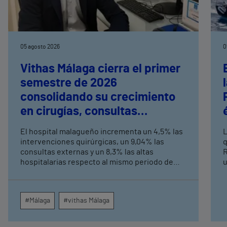
05 agosto 2026
0
Vithas Málaga cierra el primer
semestre de 2026
consolidando su crecimiento
en cirugías, consultas
externas y altas hospitalarias
El hospital malagueño incrementa un 4,5% las
L
intervenciones quirúrgicas, un 9,04% las
q
consultas externas y un 8,3% las altas
R
hospitalarias respecto al mismo periodo de
u
2025, consolidando su crecimiento asistencial.
e
La red de centros médicos de Vithas en la
N
provincia dispara un 140% las intervenciones
c
#Málaga
#vithas Málaga
quirúrgicas ambulatorias y un 7% las consultas
e
externas, con un papel destacado de unidades
g
como oftalmología, aparato digestivo,
c