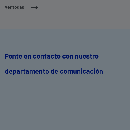
dermatología y cirugía general.
c
Ver todas
m
e
Ponte en contacto con nuestro
departamento de comunicación