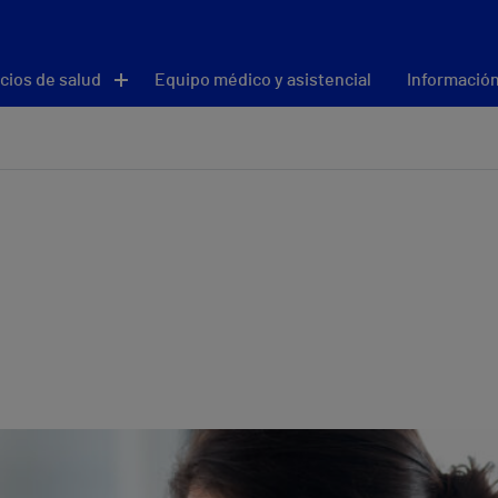
cios de salud
Equipo médico y asistencial
Información