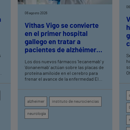
06
06 agosto 2026
a
V
Vithas Vigo se convierte
h
en el primer hospital
n
g
gallego en tratar a
c
pacientes de alzhéimer
t
s
Se
en fase leve con terapias
h
Los dos nuevos fármacos 'lecanemab' y
antiamiloide
so
'donanemab' actúan sobre las placas de
O
proteína amiloide en el cerebro para
U
frenar el avance de la enfermedad El
hospital cuenta con cuatro neurólogos
y tecnología de diagnóstico por imagen
para el exhaustivo seguimiento clínico
alzheimer
instituto de neurociencias
de cada paciente
neurología