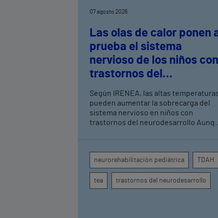
07 agosto 2026
Las olas de calor ponen 
prueba el sistema
nervioso de los niños co
trastornos del
neurodesarrollo, según
Según IRENEA, las altas temperatura
expertos en
pueden aumentar la sobrecarga del
neurorrehabilitación
sistema nervioso en niños con
trastornos del neurodesarrollo Aunque
pediátrica de Vithas
todavía no existen estudios
específicos, la evidencia científica
permite comprender por qué el calor
neurorehabilitación pediátrica
TDAH
puede influir en la atención, la
regulación emocional y la conducta
tea
trastornos del neurodesarrollo