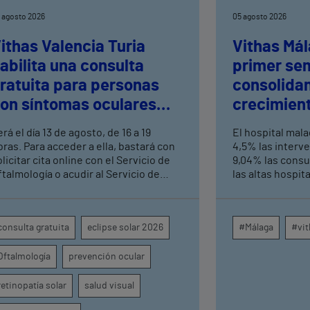
 agosto 2026
05 agosto 2026
ithas Valencia Turia
Vithas Mál
abilita una consulta
primer se
ratuita para personas
consolida
on síntomas oculares
crecimient
ras el eclipse solar
consultas 
rá el día 13 de agosto, de 16 a 19
El hospital mal
altas hosp
oras. Para acceder a ella, bastará con
4,5% las interv
licitar cita online con el Servicio de
9,04% las consu
ftalmología o acudir al Servicio de
las altas hospit
rgencias del centro hospitalario
mismo periodo 
su crecimiento a
centros médicos
consulta gratuita
eclipse solar 2026
#Málaga
#vit
provincia dispa
intervenciones 
Oftalmología
prevención ocular
ambulatorias y 
externas, con u
unidades como o
retinopatía solar
salud visual
digestivo, derma