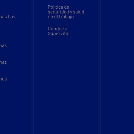
Política de
seguridad y salud
thas Las
en el trabajo
Conoce a
Supervita
thas
thas
thas