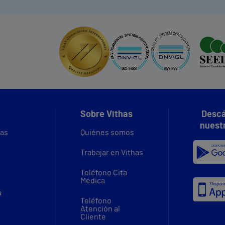
Sobre Vithas
Descá
nuest
vas
Quiénes somos
Trabajar en Vithas
Teléfono Cita
Médica
a
Teléfono
Atención al
Cliente