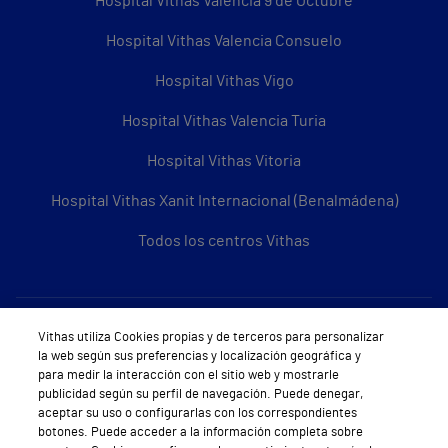
Hospital Vithas Valencia 9 de Octubre
Hospital Vithas Valencia Consuelo
Hospital Vithas Vigo
Hospital Vithas Valencia Turia
Hospital Vithas Vitoria
Hospital Vithas Xanit Internacional (Benalmádena)
Todos los centros Vithas
Sobre Vithas
Vithas utiliza Cookies propias y de terceros para personalizar
la web según sus preferencias y localización geográfica y
Quiénes somos
para medir la interacción con el sitio web y mostrarle
publicidad según su perfil de navegación. Puede denegar,
Trabajar en Vithas
aceptar su uso o configurarlas con los correspondientes
botones. Puede acceder a la información completa sobre
Teléfono Cita Médica