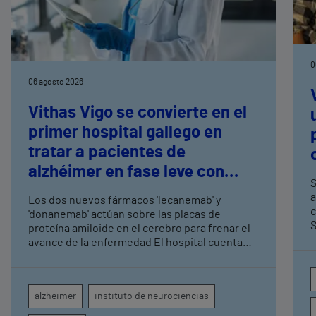
0
06 agosto 2026
Vithas Vigo se convierte en el
primer hospital gallego en
tratar a pacientes de
alzhéimer en fase leve con
S
terapias antiamiloide
a
Los dos nuevos fármacos 'lecanemab' y
c
'donanemab' actúan sobre las placas de
S
proteína amiloide en el cerebro para frenar el
avance de la enfermedad El hospital cuenta
con cuatro neurólogos y tecnología de
diagnóstico por imagen para el exhaustivo
seguimiento clínico de cada paciente
alzheimer
instituto de neurociencias