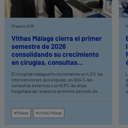
05 agosto 2026
0
Vithas Málaga cierra el primer
semestre de 2026
consolidando su crecimiento
en cirugías, consultas
externas y altas hospitalarias
El hospital malagueño incrementa un 4,5% las
L
intervenciones quirúrgicas, un 9,04% las
q
consultas externas y un 8,3% las altas
R
hospitalarias respecto al mismo periodo de
u
2025, consolidando su crecimiento asistencial.
e
La red de centros médicos de Vithas en la
N
provincia dispara un 140% las intervenciones
c
#Málaga
#vithas Málaga
quirúrgicas ambulatorias y un 7% las consultas
e
externas, con un papel destacado de unidades
g
como oftalmología, aparato digestivo,
c