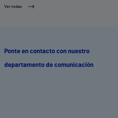
dermatología y cirugía general.
c
Ver todas
m
e
Ponte en contacto con nuestro
departamento de comunicación