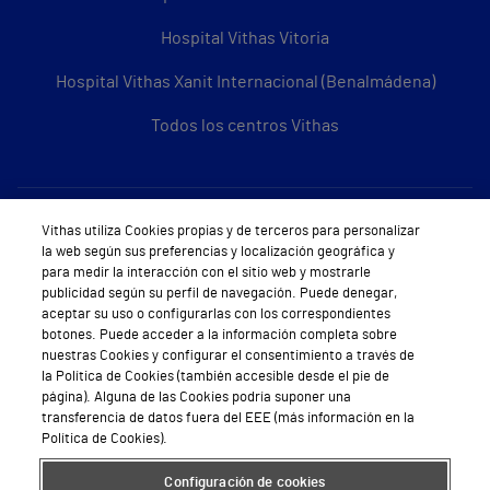
Hospital Vithas Vitoria
Hospital Vithas Xanit Internacional (Benalmádena)
Todos los centros Vithas
Sobre Vithas
Vithas utiliza Cookies propias y de terceros para personalizar
la web según sus preferencias y localización geográfica y
Quiénes somos
para medir la interacción con el sitio web y mostrarle
publicidad según su perfil de navegación. Puede denegar,
Trabajar en Vithas
aceptar su uso o configurarlas con los correspondientes
botones. Puede acceder a la información completa sobre
Teléfono Cita Médica
nuestras Cookies y configurar el consentimiento a través de
la Política de Cookies (también accesible desde el pie de
Teléfono Atención al Cliente
página). Alguna de las Cookies podría suponer una
transferencia de datos fuera del EEE (más información en la
Política de seguridad y salud en el trabajo
Política de Cookies).
Conoce a Supervita
Configuración de cookies