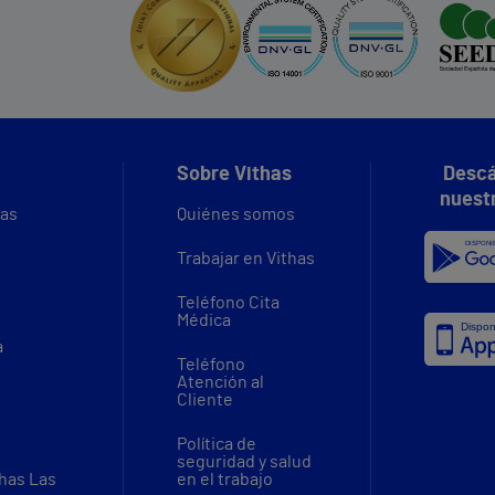
Sobre Vithas
Descá
nuest
vas
Quiénes somos
Trabajar en Vithas
Teléfono Cita
Médica
a
Teléfono
Atención al
Cliente
Política de
seguridad y salud
thas Las
en el trabajo