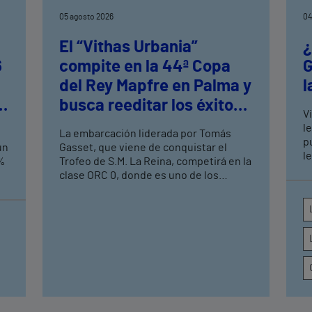
05 agosto 2026
04
El “Vithas Urbania”
¿
6
compite en la 44ª Copa
G
del Rey Mapfre en Palma y
l
busca reeditar los éxitos
V
logrados en el Circuito
le
La embarcación liderada por Tomás
Mediterráneo de Vela
p
un
Gasset, que viene de conquistar el
l
3%
Trofeo de S.M. La Reina, competirá en la
c
clase ORC 0, donde es uno de los
q
o
aspirantes a alzarse con el triunfo en la
prueba que se celebrará en el Real Club
Náutico de Palma del 1 al 8 de agosto
Esta colaboración de Vithas se integra
en la estrategia global de patrocinios
deportivos del grupo, que incluye
alianzas con grandes competiciones y
entidades de referencia, como las
principales maratones y medias