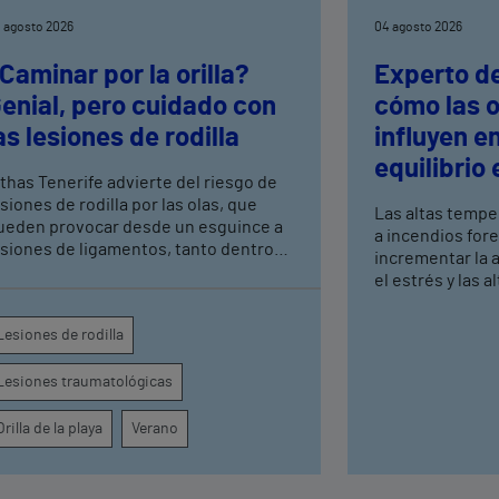
 agosto 2026
04 agosto 2026
Caminar por la orilla?
Experto de
enial, pero cuidado con
cómo las o
as lesiones de rodilla
influyen e
equilibrio
ithas Tenerife advierte del riesgo de
siones de rodilla por las olas, que
Las altas tempe
ueden provocar desde un esguince a
a incendios for
esiones de ligamentos, tanto dentro
incrementar la an
omo fuera de la rodilla, por lo que hay
el estrés y las 
ue tomar ciertas precauciones
La presión por 
durante el ver
Lesiones de rodilla
favorecer o agra
conducta alimen
Lesiones traumatológicas
en población jo
Orilla de la playa
Verano