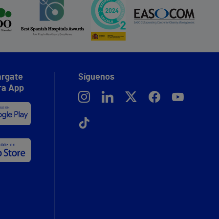
rgate
Síguenos
ra App