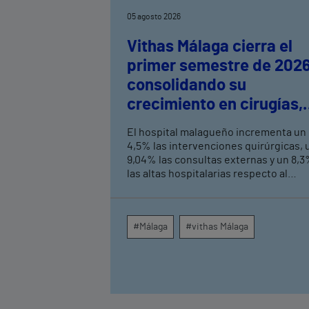
05 agosto 2026
Vithas Málaga cierra el
primer semestre de 202
consolidando su
crecimiento en cirugías,
consultas externas y
El hospital malagueño incrementa un
altas hospitalarias
4,5% las intervenciones quirúrgicas, 
9,04% las consultas externas y un 8,
las altas hospitalarias respecto al
mismo periodo de 2025, consolidand
su crecimiento asistencial. La red de
centros médicos de Vithas en la
#Málaga
#vithas Málaga
provincia dispara un 140% las
intervenciones quirúrgicas
ambulatorias y un 7% las consultas
externas, con un papel destacado de
unidades como oftalmología, aparato
digestivo, dermatología y cirugía