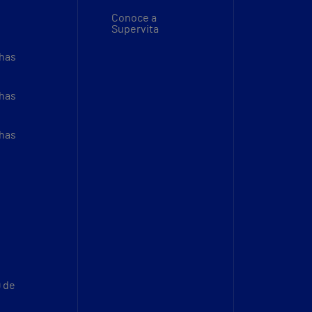
Conoce a
Supervita
thas
thas
thas
9 de