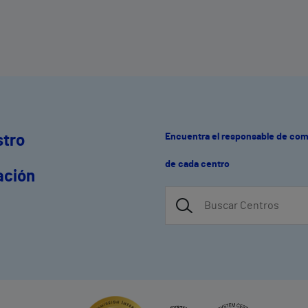
maratones de España, el Atlético de
Madrid o el Trofeo Conde de Godó de
Tenis
Encuentra el responsable de co
stro
de cada centro
ación