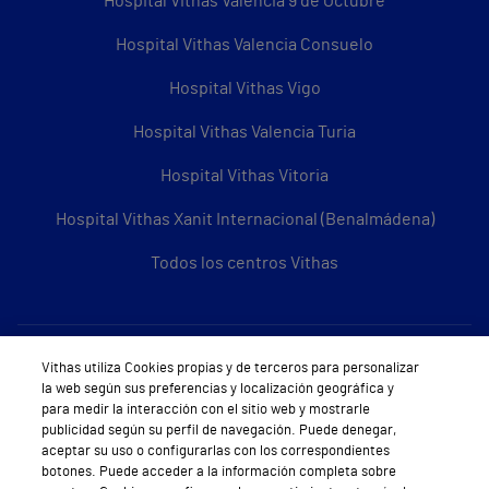
Hospital Vithas Valencia 9 de Octubre
Hospital Vithas Valencia Consuelo
Hospital Vithas Vigo
Hospital Vithas Valencia Turia
Hospital Vithas Vitoria
Hospital Vithas Xanit Internacional (Benalmádena)
Todos los centros Vithas
Sobre Vithas
Vithas utiliza Cookies propias y de terceros para personalizar
la web según sus preferencias y localización geográfica y
Quiénes somos
para medir la interacción con el sitio web y mostrarle
publicidad según su perfil de navegación. Puede denegar,
Trabajar en Vithas
aceptar su uso o configurarlas con los correspondientes
botones. Puede acceder a la información completa sobre
Teléfono Cita Médica