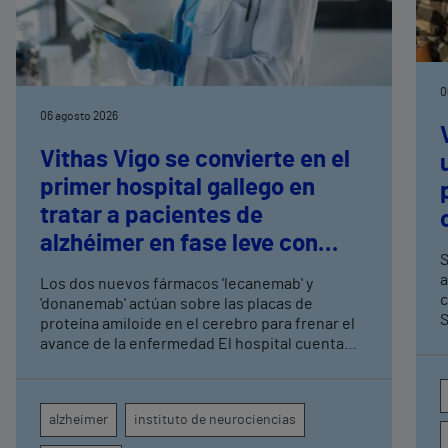
0
06 agosto 2026
Vithas Vigo se convierte en el
primer hospital gallego en
tratar a pacientes de
alzhéimer en fase leve con
S
terapias antiamiloide
a
Los dos nuevos fármacos 'lecanemab' y
c
'donanemab' actúan sobre las placas de
S
proteína amiloide en el cerebro para frenar el
avance de la enfermedad El hospital cuenta
con cuatro neurólogos y tecnología de
diagnóstico por imagen para el exhaustivo
seguimiento clínico de cada paciente
alzheimer
instituto de neurociencias