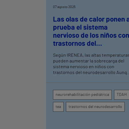
07 agosto 2026
Las olas de calor ponen 
prueba el sistema
nervioso de los niños co
trastornos del
neurodesarrollo, según
Según IRENEA, las altas temperatura
expertos en
pueden aumentar la sobrecarga del
neurorrehabilitación
sistema nervioso en niños con
trastornos del neurodesarrollo Aunque
pediátrica de Vithas
todavía no existen estudios
específicos, la evidencia científica
permite comprender por qué el calor
neurorehabilitación pediátrica
TDAH
puede influir en la atención, la
regulación emocional y la conducta
tea
trastornos del neurodesarrollo