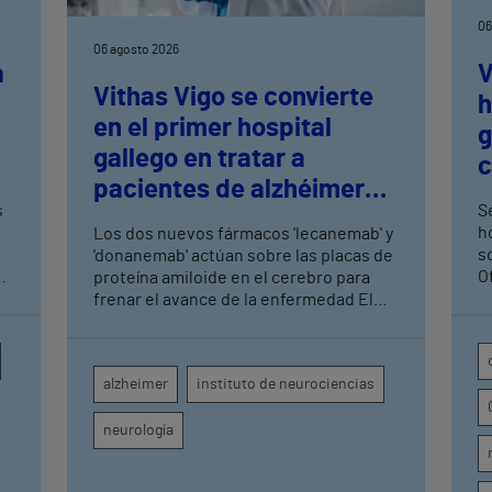
06
06 agosto 2026
a
V
Vithas Vigo se convierte
h
en el primer hospital
n
g
gallego en tratar a
c
pacientes de alzhéimer
t
s
Se
en fase leve con terapias
h
Los dos nuevos fármacos 'lecanemab' y
antiamiloide
so
'donanemab' actúan sobre las placas de
O
proteína amiloide en el cerebro para
U
frenar el avance de la enfermedad El
hospital cuenta con cuatro neurólogos
y tecnología de diagnóstico por imagen
para el exhaustivo seguimiento clínico
alzheimer
instituto de neurociencias
de cada paciente
neurología