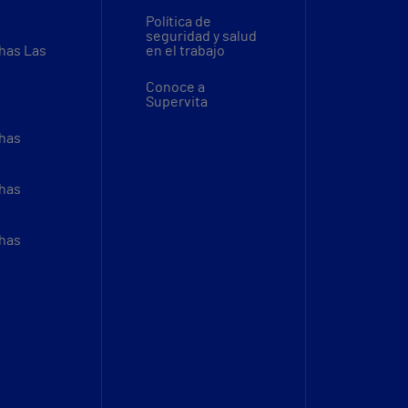
Política de
seguridad y salud
thas Las
en el trabajo
Conoce a
Supervita
thas
thas
thas