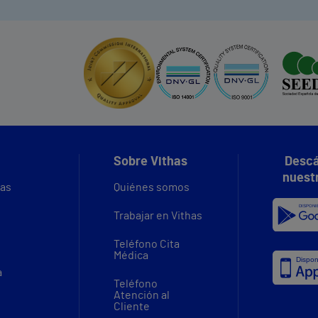
Sobre Vithas
Descá
nuest
vas
Quiénes somos
Trabajar en Vithas
Teléfono Cita
Médica
a
Teléfono
Atención al
Cliente