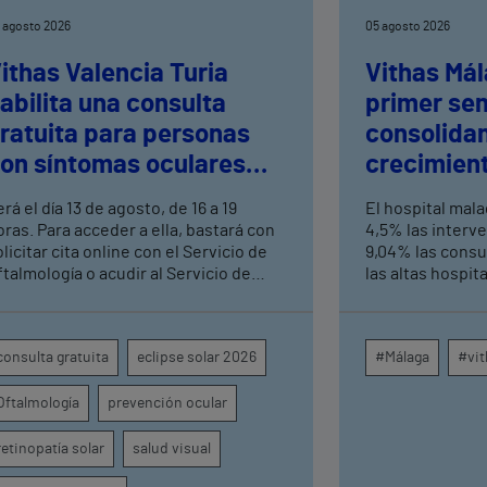
 agosto 2026
05 agosto 2026
ithas Valencia Turia
Vithas Mál
abilita una consulta
primer se
ratuita para personas
consolida
on síntomas oculares
crecimient
ras el eclipse solar
consultas 
rá el día 13 de agosto, de 16 a 19
El hospital mal
altas hosp
oras. Para acceder a ella, bastará con
4,5% las interv
licitar cita online con el Servicio de
9,04% las consu
ftalmología o acudir al Servicio de
las altas hospit
rgencias del centro hospitalario
mismo periodo 
su crecimiento a
centros médicos
consulta gratuita
eclipse solar 2026
#Málaga
#vit
provincia dispa
intervenciones 
Oftalmología
prevención ocular
ambulatorias y 
externas, con u
unidades como o
retinopatía solar
salud visual
digestivo, derma