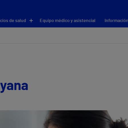
cios de salud
Equipo médico y asistencial
Información
oyana