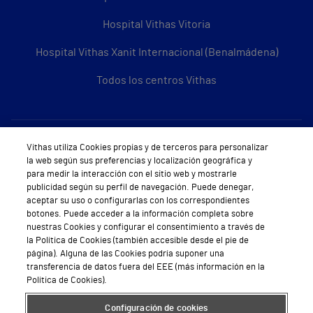
Hospital Vithas Vitoria
Hospital Vithas Xanit Internacional (Benalmádena)
Todos los centros Vithas
Sobre Vithas
Vithas utiliza Cookies propias y de terceros para personalizar
la web según sus preferencias y localización geográfica y
Quiénes somos
para medir la interacción con el sitio web y mostrarle
publicidad según su perfil de navegación. Puede denegar,
Trabajar en Vithas
aceptar su uso o configurarlas con los correspondientes
botones. Puede acceder a la información completa sobre
Teléfono Cita Médica
nuestras Cookies y configurar el consentimiento a través de
la Política de Cookies (también accesible desde el pie de
Teléfono Atención al Cliente
página). Alguna de las Cookies podría suponer una
transferencia de datos fuera del EEE (más información en la
Política de seguridad y salud en el trabajo
Política de Cookies).
Conoce a Supervita
Configuración de cookies