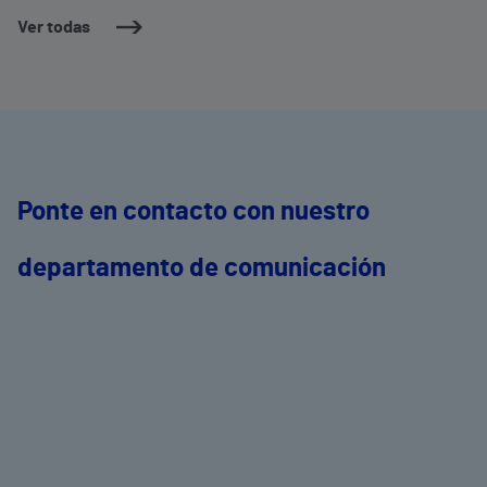
dermatología y cirugía general.
c
Ver todas
m
e
Ponte en contacto con nuestro
departamento de comunicación