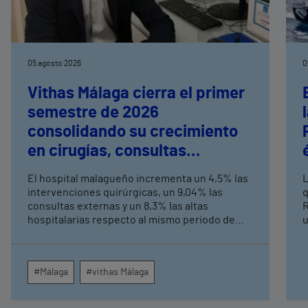
05 agosto 2026
0
Vithas Málaga cierra el primer
semestre de 2026
consolidando su crecimiento
en cirugías, consultas
externas y altas hospitalarias
El hospital malagueño incrementa un 4,5% las
L
intervenciones quirúrgicas, un 9,04% las
q
consultas externas y un 8,3% las altas
R
hospitalarias respecto al mismo periodo de
u
2025, consolidando su crecimiento asistencial.
e
La red de centros médicos de Vithas en la
N
provincia dispara un 140% las intervenciones
c
#Málaga
#vithas Málaga
quirúrgicas ambulatorias y un 7% las consultas
e
externas, con un papel destacado de unidades
g
como oftalmología, aparato digestivo,
c