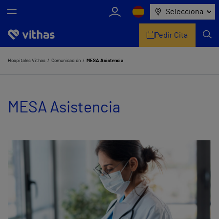
Selecciona
Pedir Cita
Nosotros
Hospitales Vithas
Comunicación
MESA Asistencia
Centros
MESA Asistencia
Servicios de salud
Equipo médico y asistencial
Información útil
Comunicación