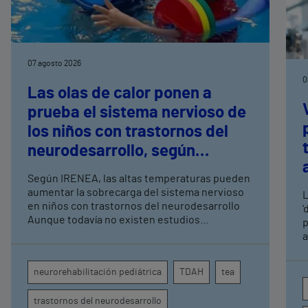
07 agosto 2026
0
Las olas de calor ponen a
prueba el sistema nervioso de
los niños con trastornos del
neurodesarrollo, según
expertos en
Según IRENEA, las altas temperaturas pueden
neurorrehabilitación
aumentar la sobrecarga del sistema nervioso
L
pediátrica de Vithas
en niños con trastornos del neurodesarrollo
'
Aunque todavía no existen estudios
p
específicos, la evidencia científica permite
a
comprender por qué el calor puede influir en la
c
atención, la regulación emocional y la
d
neurorehabilitación pediátrica
TDAH
tea
conducta
s
trastornos del neurodesarrollo