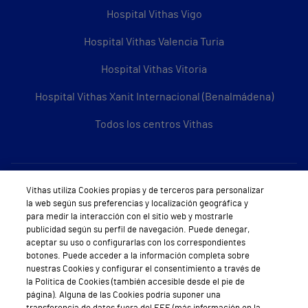
Hospital Vithas Vigo
Hospital Vithas Valencia Turia
Hospital Vithas Vitoria
Hospital Vithas Xanit Internacional (Benalmádena)
Todos los centros Vithas
Sobre Vithas
Vithas utiliza Cookies propias y de terceros para personalizar
la web según sus preferencias y localización geográfica y
Quiénes somos
para medir la interacción con el sitio web y mostrarle
publicidad según su perfil de navegación. Puede denegar,
Trabajar en Vithas
aceptar su uso o configurarlas con los correspondientes
botones. Puede acceder a la información completa sobre
Teléfono Cita Médica
nuestras Cookies y configurar el consentimiento a través de
la Política de Cookies (también accesible desde el pie de
Teléfono Atención al Cliente
página). Alguna de las Cookies podría suponer una