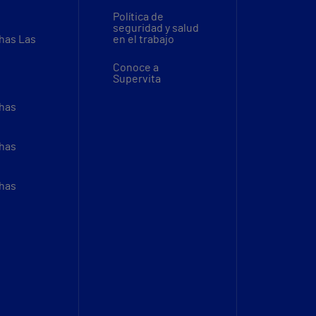
Política de
seguridad y salud
thas Las
en el trabajo
Conoce a
Supervita
thas
thas
thas