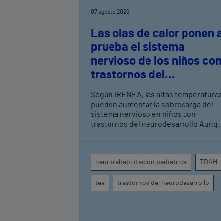
07 agosto 2026
Las olas de calor ponen 
prueba el sistema
nervioso de los niños co
trastornos del
neurodesarrollo, según
Según IRENEA, las altas temperatura
expertos en
pueden aumentar la sobrecarga del
neurorrehabilitación
sistema nervioso en niños con
trastornos del neurodesarrollo Aunque
pediátrica de Vithas
todavía no existen estudios
específicos, la evidencia científica
permite comprender por qué el calor
neurorehabilitación pediátrica
TDAH
puede influir en la atención, la
regulación emocional y la conducta
tea
trastornos del neurodesarrollo