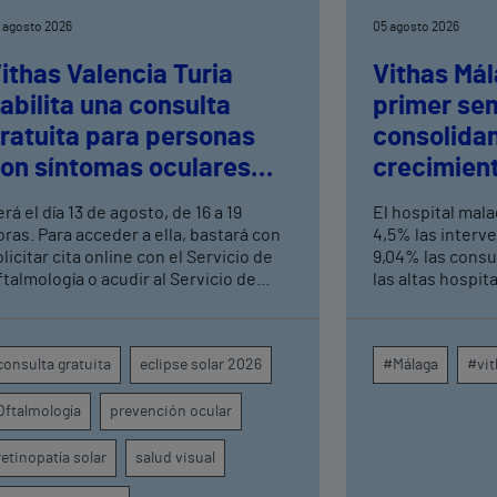
 agosto 2026
05 agosto 2026
ithas Valencia Turia
Vithas Mál
abilita una consulta
primer se
ratuita para personas
consolida
on síntomas oculares
crecimient
ras el eclipse solar
consultas 
rá el día 13 de agosto, de 16 a 19
El hospital mal
altas hosp
oras. Para acceder a ella, bastará con
4,5% las interv
licitar cita online con el Servicio de
9,04% las consu
ftalmología o acudir al Servicio de
las altas hospit
rgencias del centro hospitalario
mismo periodo 
su crecimiento a
centros médicos
consulta gratuita
eclipse solar 2026
#Málaga
#vit
provincia dispa
intervenciones 
Oftalmología
prevención ocular
ambulatorias y 
externas, con u
unidades como o
retinopatía solar
salud visual
digestivo, derma