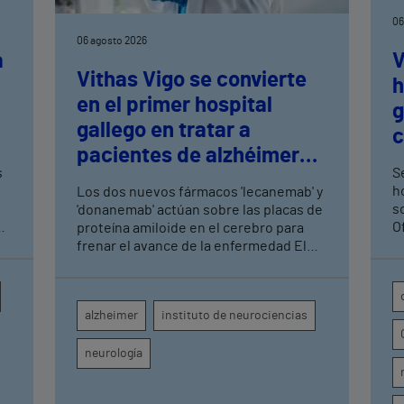
06
06 agosto 2026
a
V
Vithas Vigo se convierte
h
en el primer hospital
n
g
gallego en tratar a
c
pacientes de alzhéimer
t
s
Se
en fase leve con terapias
h
Los dos nuevos fármacos 'lecanemab' y
antiamiloide
so
'donanemab' actúan sobre las placas de
O
proteína amiloide en el cerebro para
U
frenar el avance de la enfermedad El
hospital cuenta con cuatro neurólogos
y tecnología de diagnóstico por imagen
para el exhaustivo seguimiento clínico
alzheimer
instituto de neurociencias
de cada paciente
neurología