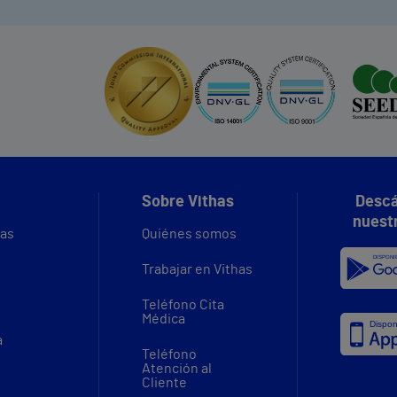
Sobre Vithas
Descá
nuest
vas
Quiénes somos
Trabajar en Vithas
Teléfono Cita
Médica
a
Teléfono
Atención al
Cliente