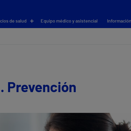
cios de salud
Equipo médico y asistencial
Información
. Prevención