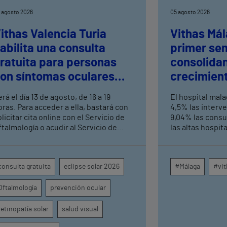
 agosto 2026
05 agosto 2026
ithas Valencia Turia
Vithas Mál
abilita una consulta
primer se
ratuita para personas
consolida
on síntomas oculares
crecimient
ras el eclipse solar
consultas 
rá el día 13 de agosto, de 16 a 19
El hospital mal
altas hosp
oras. Para acceder a ella, bastará con
4,5% las interv
licitar cita online con el Servicio de
9,04% las consu
ftalmología o acudir al Servicio de
las altas hospit
rgencias del centro hospitalario
mismo periodo 
su crecimiento a
centros médicos
consulta gratuita
eclipse solar 2026
#Málaga
#vit
provincia dispa
intervenciones 
Oftalmología
prevención ocular
ambulatorias y 
externas, con u
unidades como o
retinopatía solar
salud visual
digestivo, derma