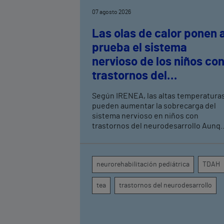
07 agosto 2026
Las olas de calor ponen 
prueba el sistema
nervioso de los niños co
trastornos del
neurodesarrollo, según
Según IRENEA, las altas temperatura
expertos en
pueden aumentar la sobrecarga del
neurorrehabilitación
sistema nervioso en niños con
trastornos del neurodesarrollo Aunque
pediátrica de Vithas
todavía no existen estudios
específicos, la evidencia científica
permite comprender por qué el calor
neurorehabilitación pediátrica
TDAH
puede influir en la atención, la
regulación emocional y la conducta
tea
trastornos del neurodesarrollo