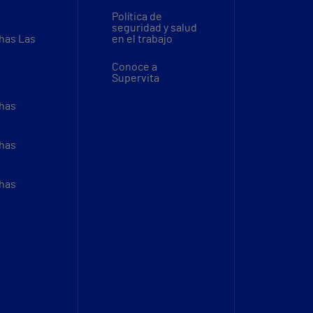
Política de
seguridad y salud
thas Las
en el trabajo
Conoce a
Supervita
thas
thas
thas