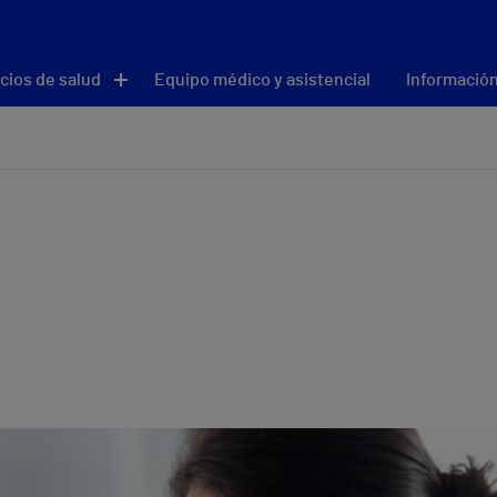
cios de salud
Equipo médico y asistencial
Información