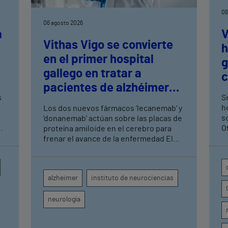
06
06 agosto 2026
a
V
Vithas Vigo se convierte
h
en el primer hospital
n
g
gallego en tratar a
c
pacientes de alzhéimer
t
s
Se
en fase leve con terapias
h
Los dos nuevos fármacos 'lecanemab' y
antiamiloide
so
'donanemab' actúan sobre las placas de
O
proteína amiloide en el cerebro para
U
frenar el avance de la enfermedad El
hospital cuenta con cuatro neurólogos
y tecnología de diagnóstico por imagen
para el exhaustivo seguimiento clínico
alzheimer
instituto de neurociencias
de cada paciente
neurología