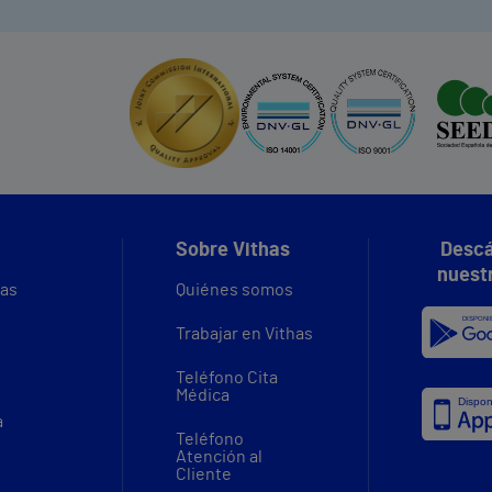
Sobre Vithas
Descá
nuest
vas
Quiénes somos
Trabajar en Vithas
Teléfono Cita
Médica
a
Teléfono
Atención al
Cliente