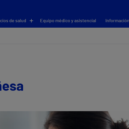
cios de salud
Equipo médico y asistencial
Información
ñesa