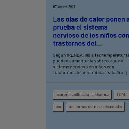
07 agosto 2026
Las olas de calor ponen 
prueba el sistema
nervioso de los niños co
trastornos del
neurodesarrollo, según
Según IRENEA, las altas temperatura
expertos en
pueden aumentar la sobrecarga del
neurorrehabilitación
sistema nervioso en niños con
trastornos del neurodesarrollo Aunque
pediátrica de Vithas
todavía no existen estudios
específicos, la evidencia científica
permite comprender por qué el calor
neurorehabilitación pediátrica
TDAH
puede influir en la atención, la
regulación emocional y la conducta
tea
trastornos del neurodesarrollo