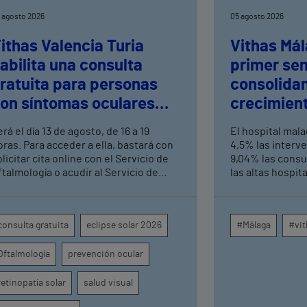
 agosto 2026
05 agosto 2026
ithas Valencia Turia
Vithas Mál
abilita una consulta
primer se
ratuita para personas
consolida
on síntomas oculares
crecimient
ras el eclipse solar
consultas 
rá el día 13 de agosto, de 16 a 19
El hospital mal
altas hosp
oras. Para acceder a ella, bastará con
4,5% las interv
licitar cita online con el Servicio de
9,04% las consu
ftalmología o acudir al Servicio de
las altas hospit
rgencias del centro hospitalario
mismo periodo 
su crecimiento a
centros médicos
consulta gratuita
eclipse solar 2026
#Málaga
#vit
provincia dispa
intervenciones 
Oftalmología
prevención ocular
ambulatorias y 
externas, con u
unidades como o
retinopatía solar
salud visual
digestivo, derma