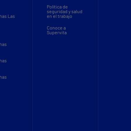
Política de
seguridad y salud
thas Las
en el trabajo
Conoce a
Supervita
thas
thas
thas