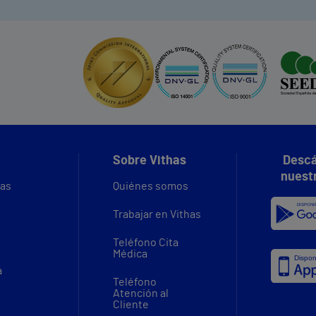
Sobre Vithas
Descá
nuest
vas
Quiénes somos
Trabajar en Vithas
Teléfono Cita
Médica
a
Teléfono
Atención al
Cliente