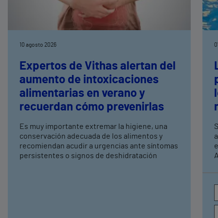
10 agosto 2026
0
Expertos de Vithas alertan del
aumento de intoxicaciones
alimentarias en verano y
recuerdan cómo prevenirlas
Es muy importante extremar la higiene, una
S
conservación adecuada de los alimentos y
a
recomiendan acudir a urgencias ante síntomas
e
persistentes o signos de deshidratación
A
e
c
a