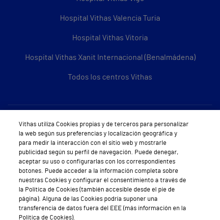
Hospital Vithas Valencia Turia
Hospital Vithas Vitoria
Hospital Vithas Xanit Internacional (Benalmádena)
Todos los centros Vithas
Sobre Vithas
Vithas utiliza Cookies propias y de terceros para personalizar
la web según sus preferencias y localización geográfica y
Quiénes somos
para medir la interacción con el sitio web y mostrarle
publicidad según su perfil de navegación. Puede denegar,
Trabajar en Vithas
aceptar su uso o configurarlas con los correspondientes
botones. Puede acceder a la información completa sobre
Teléfono Cita Médica
nuestras Cookies y configurar el consentimiento a través de
la Política de Cookies (también accesible desde el pie de
Teléfono Atención al Cliente
página). Alguna de las Cookies podría suponer una
transferencia de datos fuera del EEE (más información en la
Política de seguridad y salud en el trabajo
Política de Cookies).