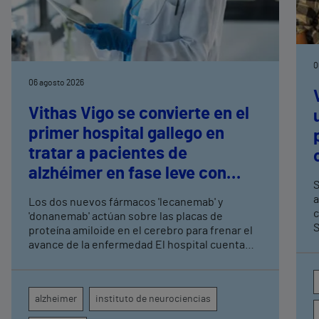
0
06 agosto 2026
Vithas Vigo se convierte en el
primer hospital gallego en
tratar a pacientes de
alzhéimer en fase leve con
S
terapias antiamiloide
a
Los dos nuevos fármacos 'lecanemab' y
c
'donanemab' actúan sobre las placas de
S
proteína amiloide en el cerebro para frenar el
avance de la enfermedad El hospital cuenta
con cuatro neurólogos y tecnología de
diagnóstico por imagen para el exhaustivo
seguimiento clínico de cada paciente
alzheimer
instituto de neurociencias