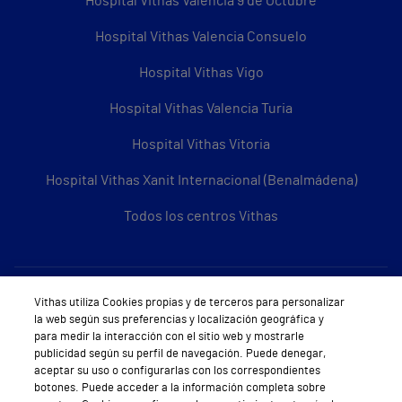
Hospital Vithas Valencia 9 de Octubre
Hospital Vithas Valencia Consuelo
Hospital Vithas Vigo
Hospital Vithas Valencia Turia
Hospital Vithas Vitoria
Hospital Vithas Xanit Internacional (Benalmádena)
Todos los centros Vithas
Sobre Vithas
Vithas utiliza Cookies propias y de terceros para personalizar
la web según sus preferencias y localización geográfica y
Quiénes somos
para medir la interacción con el sitio web y mostrarle
publicidad según su perfil de navegación. Puede denegar,
Trabajar en Vithas
aceptar su uso o configurarlas con los correspondientes
botones. Puede acceder a la información completa sobre
Teléfono Cita Médica